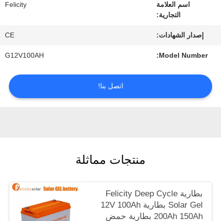
اسم العلامة
Felicity
الموقع
التجارية:
إصدار الشهادات:
CE
PRIVACY
G12V100AH
Model Number:
POLICY
اتصل بنا!
منتجات مماثلة
بطارية Felicity Deep Cycle
Solar Gel بطارية 12V 100Ah
200Ah 150Ah بطارية حمض