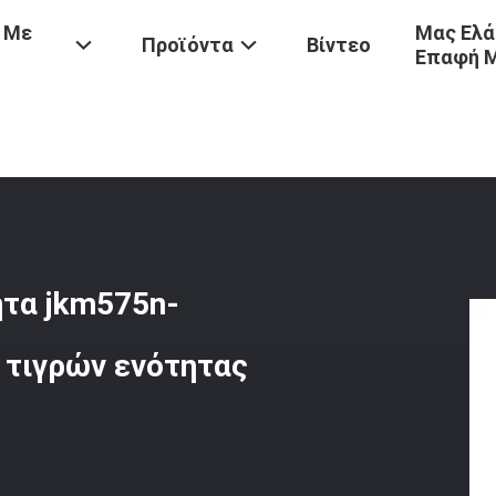
 Με
Μας Ελά
Προϊόντα
Βίντεο
Επαφή 
o PV Υψηλή Αποδοτικότητα Jkm575n-72hl4-BDV Ηλιακού Πλαισίου Τι
ητα jkm575n-
 τιγρών ενότητας