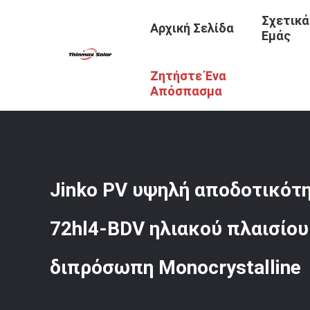
Σχετικά
Αρχική Σελίδα
Εμάς
Ζητήστε Ένα
Αρχική Σελίδα
/
Προϊόντα
/
Μονο Ηλιακό Πλαίσιο
/
Jink
Απόσπασμα
Jinko PV υψηλή αποδοτικότ
72hl4-BDV ηλιακού πλαισίου
διπρόσωπη Monocrystalline