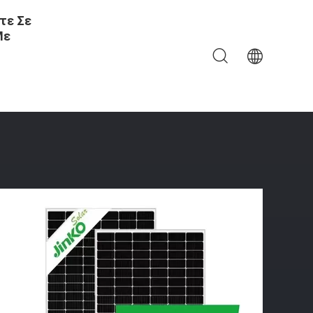
τε Σε
Με
γρών Ενότητας Διπρόσωπη Monocrystalline