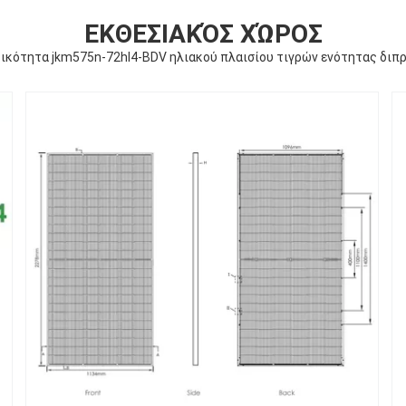
ΕΚΘΕΣΙΑΚΌΣ ΧΏΡΟΣ
ικότητα jkm575n-72hl4-BDV ηλιακού πλαισίου τιγρών ενότητας διπ