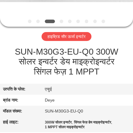
यात्रा
गुणवत्ता
नियंत्रण
हाइब्रिड सौर ऊर्जा इन्वर्टर
SUN-M30G3-EU-Q0 300W
एक
सोलर इन्वर्टर डेय माइक्रोइन्वर्टर
बोली
सिंगल फेज़ 1 MPPT
का
अनुरोध
उत्पत्ति के प्लेस:
एन्हुई
साइटमैप
ब्रांड नाम:
Deye
मॉडल संख्या:
SUN-M30G3-EU-Q0
PRIVACY
हाई लाइट:
,
,
300W सोलर इन्वर्टर
सिंगल फेज़ डेय माइक्रोइन्वर्टर
1 MPPT सोलर माइक्रोइन्वर्टर
POLICY