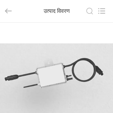
FUZHOU
THINMAX
SOLAR
उत्पाद विवरण
CO.,
LTD.
All
Rights
Reserved.
होम
उत्पाद
वीडियो
हमारे
बारे
में
फैक्टरी