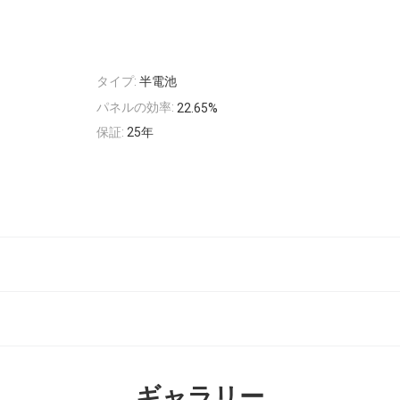
タイプ:
半電池
パネルの効率:
22.65%
保証:
25年
ギャラリー