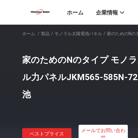
ホーム
企業情報
ホーム
/
製品
/
モノラル太陽電池パネル
/
家のためのNのタイ
家のためのNのタイプ モノラ
ル力パネルJKM565-585N-72
池
メールでお問い合わ
ベストプライス
せ