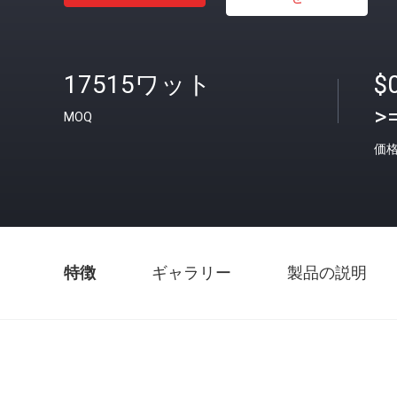
17515ワット
$
>
MOQ
価
特徴
ギャラリー
製品の説明