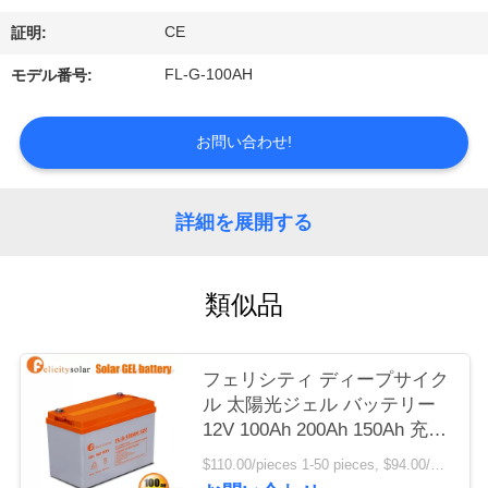
品
CE
証明:
質
FL-G-100AH
モデル番号:
管
理
お問い合わせ!
見
詳細を展開する
積
依
類似品
頼
フェリシティ ディープサイク
ル 太陽光ジェル バッテリー
地
12V 100Ah 200Ah 150Ah 充電
図
可能な鉛酸電池 太陽光システ
$110.00/pieces 1-50 pieces, $94.00/pieces 50-100 pieces, $86.00/pieces >100 pieces MOQ:1pc
ム