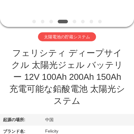
オ
企
業
太陽電池の貯蔵システム
情
フェリシティ ディープサイ
報
クル 太陽光ジェル バッテリ
ー 12V 100Ah 200Ah 150Ah
会
充電可能な鉛酸電池 太陽光シ
社
ステム
案
内
起源の場所:
中国
Felicity
ブランド名: