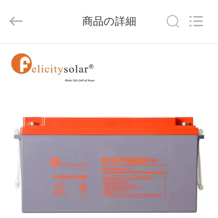
supplier.
Copyright
©
商品の詳細
2023
-
2026
FUZHOU
THINMAX
ホ
SOLAR
CO.,
LTD.
All
ー
Rights
Reserved.
ム
製
品
ビ
デ