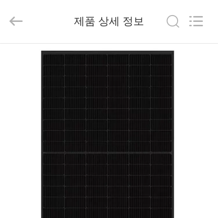
Copyright
©
2023
제품 상세 정보
-
2026
FUZHOU
THINMAX
SOLAR
홈
CO.,
LTD.
All
Rights
Reserved.
제
품
소
개
동
영