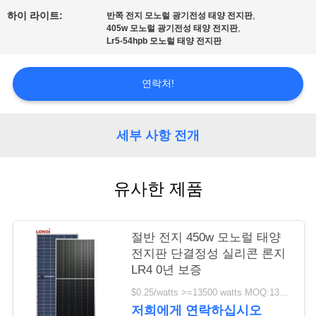
품
,
하이 라이트:
반쪽 전지 모노럴 광기전성 태양 전지판
질
,
405w 모노럴 광기전성 태양 전지판
Lr5-54hpb 모노럴 태양 전지판
관
리
연락처!
견
세부 사항 전개
적
유사한 제품
요
청
절반 전지 450w 모노럴 태양
전지판 단결정성 실리콘 론지
사
LR4 0년 보증
이
$0.25/watts >=13500 watts MOQ:13500 와트
저희에게 연락하십시오