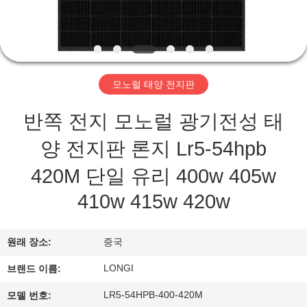
상
회
사
모노럴 태양 전지판
소
반쪽 전지 모노럴 광기전성 태
개
양 전지판 론지 Lr5-54hpb
420M 단일 유리 400w 405w
공
410w 415w 420w
장
투
원래 장소:
중국
어
LONGI
브랜드 이름:
LR5-54HPB-400-420M
모델 번호: