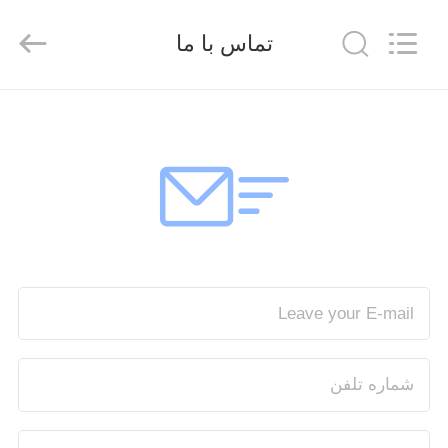
FUZHOU
THINMAX
SOLAR
تماس با ما
CO.,
LTD.
All
Rights
Reserved.
خانه
محصولات
فیلم
های
دربارهی
ما
کارخانه