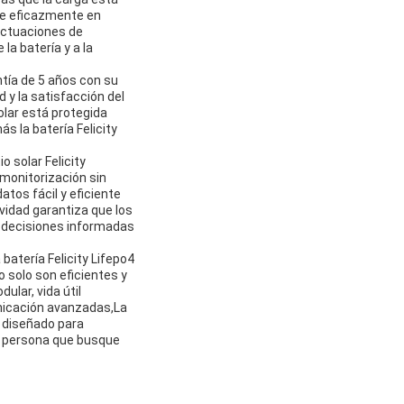
one eficazmente en
luctuaciones de
la batería y a la
ntía de 5 años con su
 y la satisfacción del
olar está protegida
 la batería Felicity
o solar Felicity
monitorización sin
tos fácil y eficiente
vidad garantiza que los
r decisiones informadas
 batería Felicity Lifepo4
 solo son eficientes y
lar, vida útil
unicación avanzadas,La
á diseñado para
er persona que busque