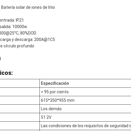
Batería solar de iones de litio
entrada: IP21
salida: 10000w
 ≥6000@25°C, 80%DOD
 carga y descarga: 200A@1C5
 de círculo profundo
4
icos:
Especificación
> 95 por ciento
o
615*350*955 mm
Los demás
51.2V
Las condiciones de los requisitos de seguridad d