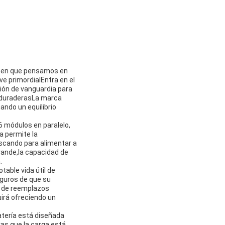
rma en que pensamos en
e primordialEntra en el
ción de vanguardia para
y duraderasLa marca
ando un equilibrio
6 módulos en paralelo,
a permite la
uscando para alimentar a
rande,la capacidad de
.
otable vida útil de
eguros de que su
ad de reemplazos
uirá ofreciendo un
atería está diseñada
as que la carga está