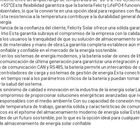
+55°CEsta flexibilidad garantiza que la batería Felicty LifePO4 funci
ientales, lo que la convierte en una opción ideal para regiones con f
a resistencia a la temperatura contribuye a la durabilidad general de 
ergía.
ncia de la confianza del cliente, Felicity Solar ofrece una sólida gara
e litio.Esta garantía subraya el compromiso de la empresa con la calidad
a los usuarios la tranquilidad de que su solución de almacenamiento s
s de materiales y mano de obra.La garantía completa establece aún más
nfiable y confiable en el mercado de la energía sostenible..
en los sistemas de energía modernos, y la batería solar de iones de liti
 comunicación de última generación para garantizar una integración y 
de comunicación CAN y RS485, la batería permite un intercambio de da
 controladores de carga y sistemas de gestión de energía.Esta conecti
en tiempo real a los parámetros críticos de la batería y puedan toma
 la salud del sistema..
s sinónimo de calidad e innovación en la industria de la energía solar.La
compromiso de proporcionar soluciones energéticas avanzadas que no
esponsables con el medio ambiente.Con su capacidad de conexión modu
 de temperatura de trabajo, garantía sólida y características de com
líticos es el epítome del almacenamiento moderno de energía solar.Est
es de un futuro sostenible, por lo que es la opción ideal para cualqui
 de almacenamiento de energía solar confiable.