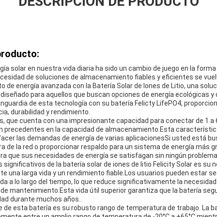
DESCRIPCIÓN DE PRODUCTO
producto:
rgía solar en nuestra vida diaria ha sido un cambio de juego en la fo
cesidad de soluciones de almacenamiento fiables y eficientes se vuelv
 de energía avanzada con la Batería Solar de Iones de Litio, una solu
.diseñado para aquellos que buscan opciones de energía ecológicas 
vanguardia de esta tecnología con su batería Felicty LifePO4, proporcion
ia, durabilidad y rendimiento.
s, que cuenta con una impresionante capacidad para conectar de 1 a 
 sin precedentes en la capacidad de almacenamiento.Esta característic
sfacer las demandas de energía de varias aplicacionesSi usted está b
a de la red o proporcionar respaldo para un sistema de energía más g
a que sus necesidades de energía se satisfagan sin ningún problema
ignificativos de la batería solar de iones de litio Felicity Solar es su n
te una larga vida y un rendimiento fiable.Los usuarios pueden estar s
da a lo largo del tiempo, lo que reduce significativamente la necesid
de mantenimiento.Esta vida útil superior garantiza que la batería seg
idad durante muchos años..
e de esta batería es su robusto rango de temperatura de trabajo. La b
emente entre un amplio rango de temperatura de -20°C a +65°C,mientr