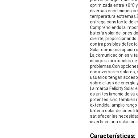
optimizada entre +0°C y 
diversas condiciones amb
temperatura extremas.Est
entrega constante de en
Comprendiendo la importa
batería solar de iones d
cliente, proporcionando 
contra posibles defecto
Solar como una opción co
La comunicación es vital 
incorpora protocolos de
problemas.Con opciones 
con inversores solares,
usuarios tengan acceso 
sobre el uso de energía y
La marca Felicity Solar e
es un testimonio de su 
potentes sino también r
extendida, amplio rango
batería solar de iones 
satisfacer las necesidad
invertir en una solución
Características: