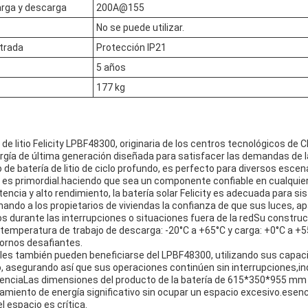
arga y descarga
200A@155
No se puede utilizar.
ntrada
Protección IP21
5 años
177 kg
 de litio Felicity LPBF48300, originaria de los centros tecnológicos de 
ía de última generación diseñada para satisfacer las demandas de l
e batería de litio de ciclo profundo, es perfecto para diversos escena
te es primordial.haciendo que sea un componente confiable en cualquier
encia y alto rendimiento, la batería solar Felicity es adecuada para s
nando a los propietarios de viviendas la confianza de que sus luces, a
 durante las interrupciones o situaciones fuera de la redSu construc
temperatura de trabajo de descarga: -20°C a +65°C y carga: +0°C a +55
tornos desafiantes.
s también pueden beneficiarse del LPBF48300, utilizando sus capaci
o, asegurando así que sus operaciones continúen sin interrupciones,
tenciaLas dimensiones del producto de la batería de 615*350*955 mm 
miento de energía significativo sin ocupar un espacio excesivo.esenc
l espacio es crítica.