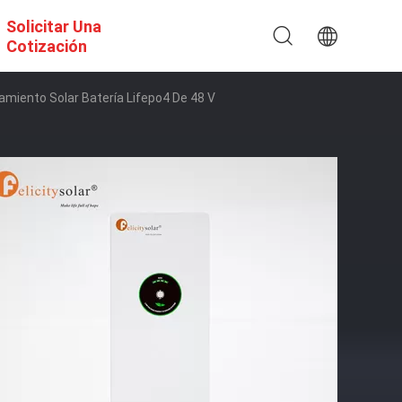
Solicitar Una
Cotización
namiento Solar Batería Lifepo4 De 48 V