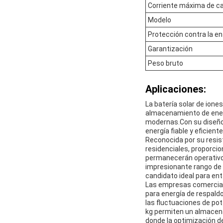
Corriente máxima de c
Modelo
Protección contra la e
Garantización
Peso bruto
Aplicaciones:
La batería solar de iones
almacenamiento de energ
modernas.Con su diseño d
energía fiable y eficien
Reconocida por su resist
residenciales, proporcio
permanecerán operativos
impresionante rango de 
candidato ideal para en
Las empresas comerciale
para energía de respald
las fluctuaciones de po
kg permiten un almacena
donde la optimización de