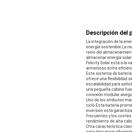
Descripción del 
La integración de la ene
energía sostenible.La ne
reino del almacenamiento
almacenar energía solar
Felicity Solar está a la 
armonioso entre eficienc
Este sistema de batería
ofrece una flexibilidad
escalabilidad para sati
una pequeña cabina fuer
conexión modular asegur
Uno de los atributos más s
ciclo.Esta batería prome
inversión está garantiza
frecuentes y los costes 
rendimiento de alta cal
Otra característica clav
para descargar eficient