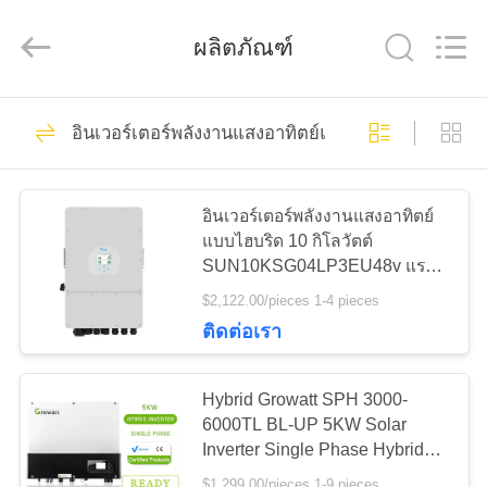
-
2026
FUZHOU
ผลิตภัณฑ์
THINMAX
SOLAR
CO.,
LTD.
All
51
บ้าน
Rights
Reserved.
อินเวอร์เตอร์พลังงานแสงอาทิตย์แบบไฮบริด
แผงเซลล์แสงอาทิตย์
ผลิตภัณฑ์
โมโน
อินเวอร์เตอร์พลังงานแสงอาทิตย์
แบบไฮบริด 10 กิโลวัตต์
SUN10KSG04LP3EU48v แรง
วิดีโอ
ดันไฟฟ้าต่ำสามเฟส Deye อิน
$2,122.00/pieces 1-4 pieces
เวอร์เตอร์ไฮบริด 10 กิโลวัตต์
ติดต่อเรา
13
เกี่ยว
แผงโซลาร์เซลล์แบบ
Hybrid Growatt SPH 3000-
กับ
6000TL BL-UP 5KW Solar
โพลีคริสตัลไลน์
Inverter Single Phase Hybrid
เรา
Inverter
$1,299.00/pieces 1-9 pieces