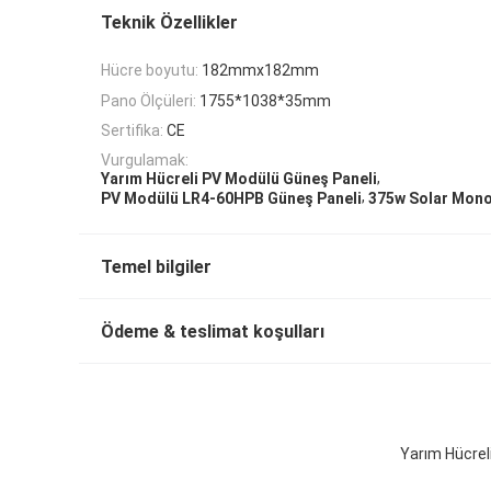
Teknik Özellikler
Hücre boyutu:
182mmx182mm
Pano Ölçüleri:
1755*1038*35mm
Sertifika:
CE
Vurgulamak:
,
Yarım Hücreli PV Modülü Güneş Paneli
,
PV Modülü LR4-60HPB Güneş Paneli
375w Solar Mono
Temel bilgiler
Ödeme & teslimat koşulları
Yarım Hücrel