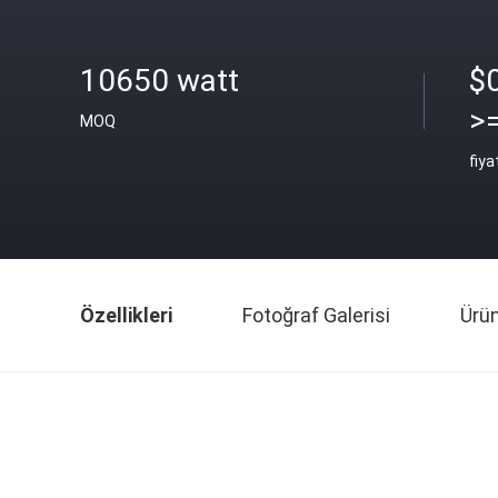
10650 watt
$
>
MOQ
fiya
Özellikleri
Fotoğraf Galerisi
Ürü