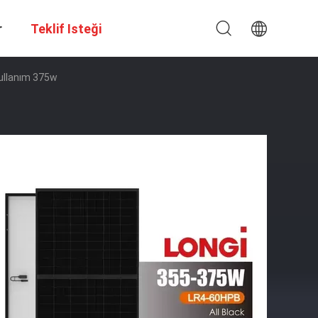
r
Teklif Isteği
ullanım 375w