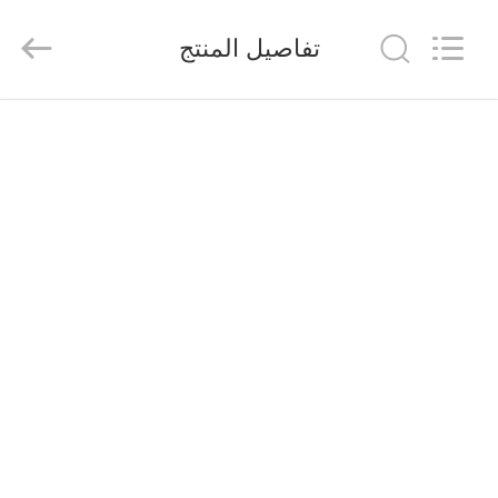
FUZHOU
THINMAX
SOLAR
تفاصيل المنتج
CO.,
LTD.
All
Rights
Reserved.
منزل
المنتجات
أشرطة
فيديو
حول
بنا
جولة