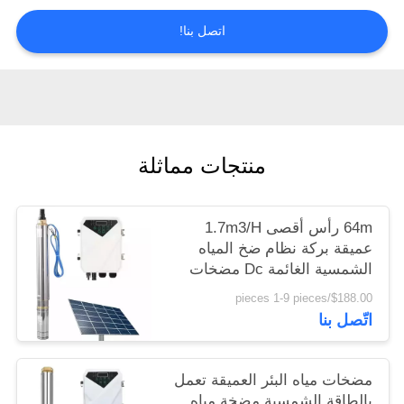
اتصل بنا!
منتجات مماثلة
64m رأس أقصى 1.7m3/H
عميقة بركة نظام ضخ المياه
الشمسية الغائمة Dc مضخات
المياه الشمسية مجموعة كاملة
$188.00/pieces 1-9 pieces
اتّصل بنا
مضخات مياه البئر العميقة تعمل
بالطاقة الشمسية مضخة مياه