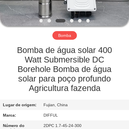
CONTROLE
DE
QUALIDADE
Bomba
PEDIR
UM
Bomba de água solar 400
ORÇAMENTO
Watt Submersible DC
Borehole Bomba de água
MAPA
solar para poço profundo
DO
Agricultura fazenda
SITE
Lugar de origem:
Fujian, China
PRIVACY
Marca:
DIFFUL
POLICY
Número do
2DPC 1.7-45-24-300