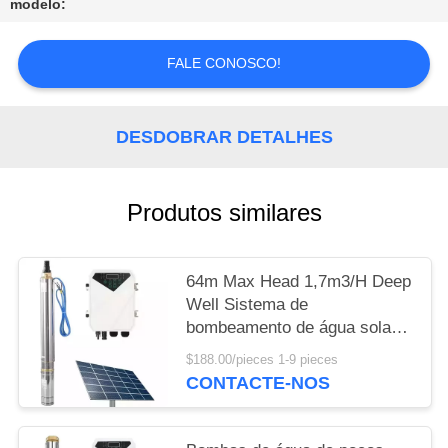
modelo:
FALE CONOSCO!
DESDOBRAR DETALHES
Produtos similares
64m Max Head 1,7m3/H Deep
Well Sistema de
bombeamento de água solar
Submersible Dc bombas de
$188.00/pieces 1-9 pieces
água solar conjunto completo
CONTACTE-NOS