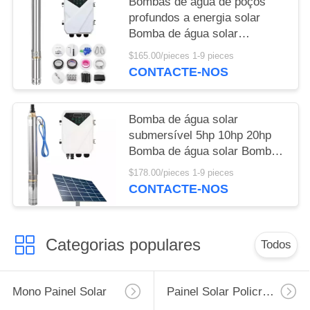
Bombas de água de poços
profundos a energia solar
Bomba de água solar
submersível para irrigação
$165.00/pieces 1-9 pieces
agrícola
CONTACTE-NOS
Bomba de água solar
submersível 5hp 10hp 20hp
Bomba de água solar Bomba
solar para agricultura
$178.00/pieces 1-9 pieces
CONTACTE-NOS
Categorias populares
Todos
Mono Painel Solar
Painel Solar Policristalino