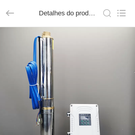
FUZHOU
THINMAX
SOLAR
CO.,
Detalhes do produto
LTD.
All
Rights
Reserved.
CASA
PRODUTOS
VÍDEOS
QUEM
SOMOS
FÁBRICA