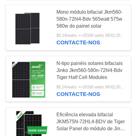
Mono módulo bifacial Jkm560-
8
580n-72hl4-Bdv 565watt 575w
Off Grid Solar
580w do painel solar
$0.14/watts >=20160 watts MOQ:20160 watts
System Kit
CONTACTE-NOS
N-tipo painéis solares bifaciais
Jinko Jkm560-580n-72hl4-Bdv
Tiger Half Cell Modules
4
$0.14/watts >=20160 watts MOQ:20160 watts
No jogo do sistema
CONTACTE-NOS
solar da grade
Eficiência elevada bifacial
JKM575N-72HL4-BDV de Tiger
Solar Panel do módulo de Jinko
picovolt Monocrystalline