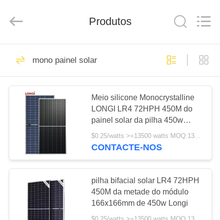
FUZHOU
THINMAX
SOLAR
CO.,
Produtos
LTD.
All
Rights
Reserved.
CASA
51
mono painel solar
mono painel solar
PRODUTOS
Meio silicone Monocrystalline
LONGI LR4 72HPH 450M do
VÍDEOS
painel solar da pilha 450w
mono 25 anos de garantia
$0.25/watts >=13500 watts MOQ:13500 watts
QUEM
CONTACTE-NOS
13
SOMOS
painel solar
pilha bifacial solar LR4 72HPH
FÁBRICA
450M da metade do módulo
policristalino
166x166mm de 450w Longi
$0.25/watts >=13500 watts MOQ:13500 watts