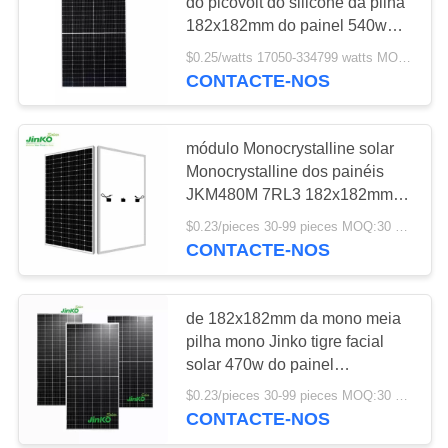
do picovolt do silicone da pilha
182x182mm do painel 540w
solar meio 5 72hph 540m
$0.25/watts 17050-334799 watts MOQ:17050 watts
12
CONTACTE-NOS
bateria solar do íon
do lítio
módulo Monocrystalline solar
Monocrystalline dos painéis
JKM480M 7RL3 182x182mm
picovolt de 480w Jinko
$0.23/pieces 30-99 pieces MOQ:30 partes
CONTACTE-NOS
11
Sistema do
de 182x182mm da mono meia
pilha mono Jinko tigre facial
armazenamento da
solar 470w do painel
JKM470M-7RL3
bateria solar
$0.23/pieces 30-99 pieces MOQ:30 partes
CONTACTE-NOS