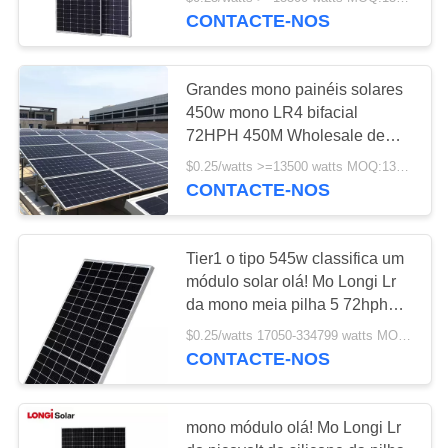
CONTROLE
CONTACTE-NOS
DE
QUALIDADE
10
Grandes mono painéis solares
450w mono LR4 bifacial
Painéis solares
PEDIR
72HPH 450M Wholesale de
Longi
UM
diminutos
$0.25/watts >=13500 watts MOQ:13500 watts
CONTACTE-NOS
ORÇAMENTO
MAPA
Tier1 o tipo 545w classifica um
módulo solar olá! Mo Longi Lr
DO
124
da mono meia pilha 5 72hph
SITE
545m
Inversor híbrido das
$0.25/watts 17050-334799 watts MOQ:17050 watts
CONTACTE-NOS
energias solares
PRIVACY
POLICY
mono módulo olá! Mo Longi Lr