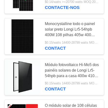
$0.14/watts >=20700 watts MOQ:20700 watts
CONTACTE-NOS
17
Optimizer das
Monocrystalline todo o painel
energias solares
solar preto Longi Lr5-54hpb
400M 108 pilhas 405w 400
watts de 420w
$0.15/watts 14400-28799 watts MOQ:14400 watts
CONTACT
6
Módulo fotovoltaico Hi-Mo5 dos
Caixa alternativa
painéis solares de Longi Lr5-
54hpb para a casa 400w 410w
solar
420w
$0.15/watts 14400-28799 watts MOQ:14400 watts
CONTACT
O módulo solar de 108 células