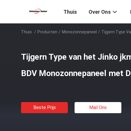
Thuis
Over Ons
Thuis
/
Producten
/
Monozonnepaneel
/
Tijgern Type V
Tijgern Type van het Jinko j
BDV Monozonnepaneel met D
Beste Prijs
Mail Ons