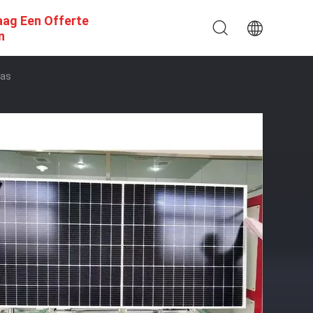
aag Een Offerte
n
las