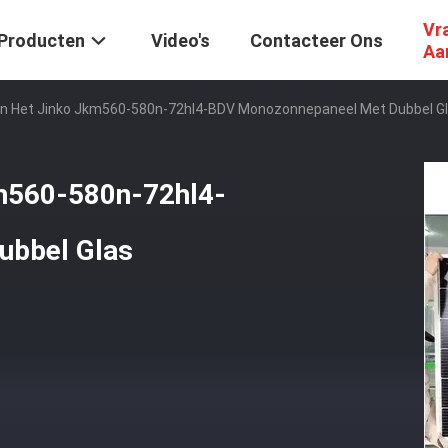
Vr
Producten
Video's
Contacteer Ons
Aa
an Het Jinko Jkm560-580n-72hl4-BDV Monozonnepaneel Met Dubbel G
km560-580n-72hl4-
ubbel Glas