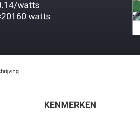
0.14/watts
=20160 watts
s
rijving
KENMERKEN