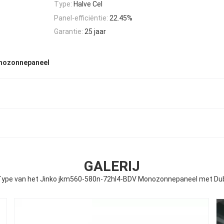
Type:
Halve Cel
Panel-efficiëntie:
22.45%
Garantie:
25 jaar
nozonnepaneel
GALERIJ
 Type van het Jinko jkm560-580n-72hl4-BDV Monozonnepaneel met Dub