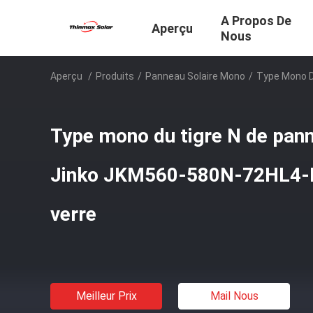
A Propos De
Aperçu
Nous
Aperçu
/
Produits
/
Panneau Solaire Mono
/
Type Mono D
Type mono du tigre N de pann
Jinko JKM560-580N-72HL4-B
verre
Meilleur Prix
Mail Nous