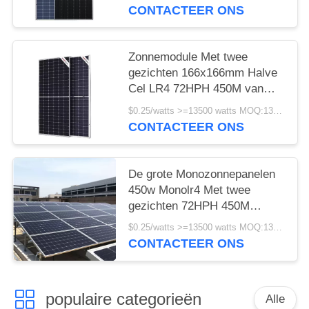
Garantie
CONTACTEER ONS
Zonnemodule Met twee
gezichten 166x166mm Halve
Cel LR4 72HPH 450M van
450w Longi
$0.25/watts >=13500 watts MOQ:13500 watts
CONTACTEER ONS
De grote Monozonnepanelen
450w Monolr4 Met twee
gezichten 72HPH 450M
Wholesale van Longi
$0.25/watts >=13500 watts MOQ:13500 watts
CONTACTEER ONS
populaire categorieën
Alle