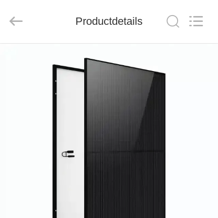
THINMAX
SOLAR
CO.,
LTD.
Productdetails
All
Rights
Reserved.
THUIS
PRODUCTEN
VIDEOS
OVER
ONS
FABRIEKSREIS