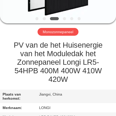
KWALITEITSCONTROLE
VRAAG
EEN
Monozonnepaneel
OFFERTE
AAN
PV van de het Huisenergie
van het Moduledak het
SITEMAP
Zonnepaneel Longi LR5-
54HPB 400M 400W 410W
PRIVACY
420W
POLICY
Plaats van
Jiangxi, China
herkomst:
Merknaam:
LONGI