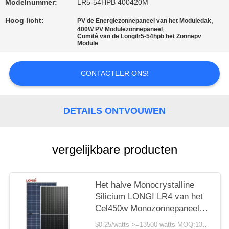
Modelnummer:
LR5-54HPB 400420M
Hoog licht:
,
PV de Energiezonnepaneel van het Moduledak
,
400W PV Modulezonnepaneel
Comité van de Longilr5-54hpb het Zonnepv
Module
CONTACTEER ONS!
DETAILS ONTVOUWEN
vergelijkbare producten
Het halve Monocrystalline
Silicium LONGI LR4 van het
Cel450w Monozonnepaneel
van 72HPH 450M 25 Jaar de
$0.25/watts >=13500 watts MOQ:13500 watts