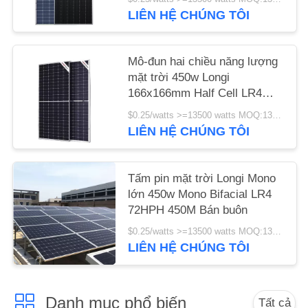
LIÊN HỆ CHÚNG TÔI
Mô-đun hai chiều năng lượng
mặt trời 450w Longi
166x166mm Half Cell LR4
72HPH 450M
$0.25/watts >=13500 watts MOQ:13500 watts
LIÊN HỆ CHÚNG TÔI
Tấm pin mặt trời Longi Mono
lớn 450w Mono Bifacial LR4
72HPH 450M Bán buôn
$0.25/watts >=13500 watts MOQ:13500 watt
LIÊN HỆ CHÚNG TÔI
Danh mục phổ biến
Tất cả