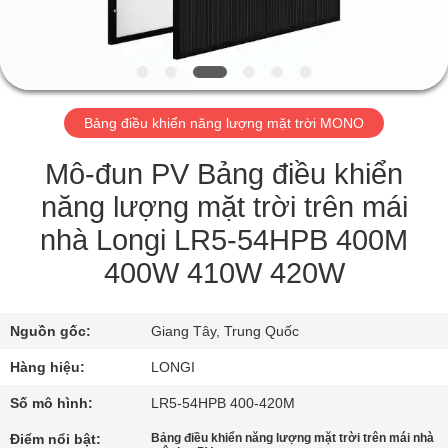
THAM
QUAN
NHÀ
MÁY
Bảng điều khiển năng lượng mặt trời MONO
KIỂM
Mô-đun PV Bảng điều khiển
SOÁT
năng lượng mặt trời trên mái
CHẤT
nhà Longi LR5-54HPB 400M
LƯỢNG
400W 410W 420W
YÊU
Nguồn gốc:
Giang Tây, Trung Quốc
CẦU
Hàng hiệu:
LONGI
BÁO
Số mô hình:
LR5-54HPB 400-420M
GIÁ
Điểm nổi bật:
Bảng điều khiển năng lượng mặt trời trên mái nhà