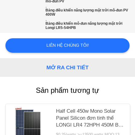
mô-đun PV
,
Bảng điều khiển năng lượng mặt trời mô-đun PV
SƠ
400W
,
ĐỒ
Bảng điều khiển mô-đun năng lượng mặt trời
Longi LR5-54HPB
TRANG
WEB
LIÊN HỆ CHÚNG TÔI!
PRIVACY
MỞ RA CHI TIẾT
POLICY
Sản phẩm tương tự
Half Cell 450w Mono Solar
Panel Silicon đơn tinh thể
LONGI LR4 72HPH 450M Bảo
hành 25 năm
$0.25/watts >=13500 watts MOQ:13500 watt