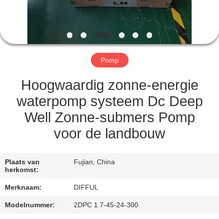
KWALITEITSCONTROLE
VRAAG
EEN
Pomp
OFFERTE
AAN
Hoogwaardig zonne-energie
waterpomp systeem Dc Deep
SITEMAP
Well Zonne-submers Pomp
voor de landbouw
PRIVACY
POLICY
Plaats van
Fujian, China
herkomst:
Merknaam:
DIFFUL
Modelnummer:
2DPC 1.7-45-24-300