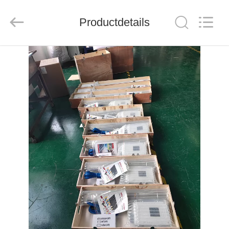
THINMAX
SOLAR
CO.,
LTD.
Productdetails
All
Rights
Reserved.
THUIS
PRODUCTEN
VIDEOS
OVER
ONS
FABRIEKSREIS