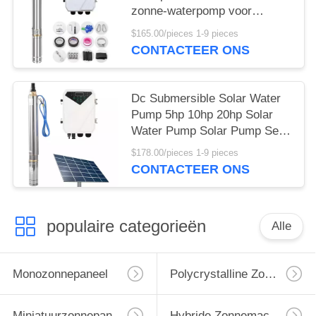
zonne-waterpomp voor
landbouw irrigatie
$165.00/pieces 1-9 pieces
CONTACTEER ONS
Dc Submersible Solar Water
Pump 5hp 10hp 20hp Solar
Water Pump Solar Pump Set
Voor Landbouw
$178.00/pieces 1-9 pieces
CONTACTEER ONS
populaire categorieën
Alle
Monozonnepaneel
Polycrystalline Zonnepaneel
Miniatuurzonnepanelen
Hybride Zonnemachtsomschakelaar