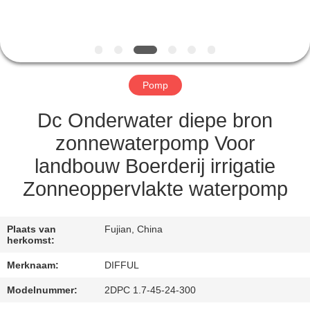
KWALITEITSCONTROLE
VRAAG
EEN
Pomp
OFFERTE
AAN
Dc Onderwater diepe bron
zonnewaterpomp Voor
SITEMAP
landbouw Boerderij irrigatie
Zonneoppervlakte waterpomp
PRIVACY
POLICY
Plaats van
Fujian, China
herkomst:
Merknaam:
DIFFUL
Modelnummer:
2DPC 1.7-45-24-300