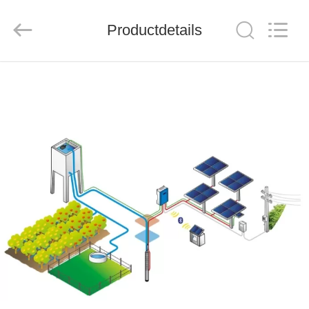
THINMAX
SOLAR
CO.,
LTD.
Productdetails
All
Rights
Reserved.
THUIS
PRODUCTEN
VIDEOS
OVER
ONS
FABRIEKSREIS