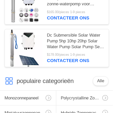
zonne-waterpomp voor
landbouw irrigatie
$165.00/pieces 1-9 pieces
CONTACTEER ONS
Dc Submersible Solar Water
Pump 5hp 10hp 20hp Solar
Water Pump Solar Pump Set
Voor Landbouw
$178.00/pieces 1-9 pieces
CONTACTEER ONS
populaire categorieën
Alle
Monozonnepaneel
Polycrystalline Zonnepaneel
Miniatuurzonnepanelen
Hybride Zonnemachtsomschakelaar