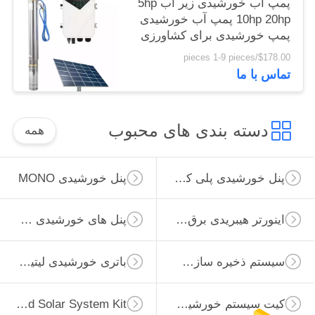
پمپ آب خورشیدی زیر آب 5hp
10hp 20hp پمپ آب خورشیدی
پمپ خورشیدی برای کشاورزی
$178.00/pieces 1-9 pieces
تماس با ما
دسته بندی های محبوب
همه
پنل خورشیدی پلی کریستالی
پنل خورشیدی MONO
اینورتر هیبریدی برق خورشیدی
پنل های خورشیدی مینیاتوری
سیستم ذخیره سازی باتری خورشیدی
باتری خورشیدی لیتیوم یون
کیت سیستم خورشیدی روی شبکه
Off Grid Solar System Kit