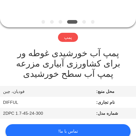
تور
کنترل
کیفیت
پمپ
پمپ آب خورشیدی غوطه ور
درخواست
برای کشاورزی آبیاری مزرعه
نقل
پمپ آب سطح خورشیدی
قول
محل منبع:
فودیان، چین
نقشه
سایت
نام تجاری:
DIFFUL
شماره مدل:
2DPC 1.7-45-24-300
PRIVACY
POLICY
تماس با ما!