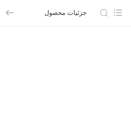
FUZHOU
THINMAX
SOLAR
جزئیات محصول
CO.,
LTD.
All
Rights
Reserved.
خانه
محصولات
فیلم
های
دربارهی
ما
کارخانه