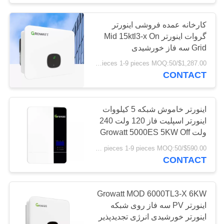
کارخانه عمده فروشی اینورتر
گروات اینورتر Mid 15ktl3-x On
Grid سه فاز خورشیدی
$1,287.00/pieces 1-9 pieces MOQ:50 عدد
CONTACT
اینورتر خاموش شبکه 5 کیلووات
اینورتر اسپلیت فاز 120 ولت 240
ولت Growatt 5000ES 5KW Off
Grid Solar Inverter
$590.00/pieces 1-9 pieces MOQ:50 عدد
CONTACT
Growatt MOD 6000TL3-X 6KW
اینورتر PV سه فاز روی شبکه
اینورتر خورشیدی انرژی تجدیدپذیر