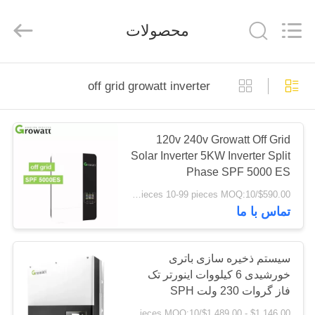
FUZHOU
THINMAX
SOLAR
محصولات
CO.,
LTD.
All
Rights
Reserved.
خانه
off grid growatt inverter
محصولات
120v 240v Growatt Off Grid
Solar Inverter 5KW Inverter Split
فیلم
Phase SPF 5000 ES
های
$590.00/pieces 10-99 pieces MOQ:10 عدد
تماس با ما
دربارهی
ما
سیستم ذخیره سازی باتری
خورشیدی 6 کیلووات اینورتر تک
فاز گروات 230 ولت SPH
کارخانه
6000TL BL-UP
$1,146.00 - $1,489.00/pieces MOQ:10 عدد