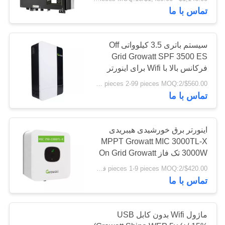
تور
تماس با ما
کنترل
سیستم باتری 3.5 کیلوواتی Off
کیفیت
Grid Growatt SPF 3500 ES
فرکانس بالا با Wifi برای اینورتر
خورشیدی
$560.00/pieces 2-99 pieces MOQ:2 قطعه
درخواست
تماس با ما
نقل
قول
اینورتر برق خورشیدی هیبریدی
MPPT Growatt MIC 3000TL-X
نقشه
3000W تک فاز On Grid Growatt
اینورتر 3kw
سایت
$420.00/pieces 1-9 pieces MOQ:2 قطعه
تماس با ما
PRIVACY
ماژول Wifi بدون کابل USB
POLICY