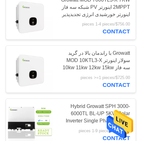
2MPPT اینورتر PV شبکه سه فاز
اینورتر خورشیدی انرژی تجدیدپذیر
$756.00/pieces 1-4 pieces
CONTACT
Growatt با راندمان بالا در گرید
سولار اینورتر MOD 10KTL3-X
سه فاز 10kw 11kw 12kw 15kw
مصارف خانگی
$725.00/pieces >=1 pieces
CONTACT
Hybrid Growatt SPH 3000-
6000TL BL-UP 5KW Solar
Inverter Single Phase Hybrid
Inverter
$1,299.00/pieces 1-9 pieces
CONTACT