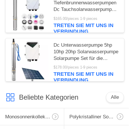
Tiefenbrunnenwasserpumpen
Dc Tauchsolarwasserpumpe
für Landwirtschaftliche
$165.00/pieces 1-9 pieces
Bewässerung
TRETEN SIE MIT UNS IN
VERBINDUNG
Dc Unterwasserpumpe 5hp
10hp 20hp Solarwasserpumpe
Solarpumpe Set für die
Landwirtschaft
$178.00/pieces 1-9 pieces
TRETEN SIE MIT UNS IN
VERBINDUNG
Beliebte Kategorien
Alle
Monosonnenkollektor
Polykristalliner Sonnenkollektor