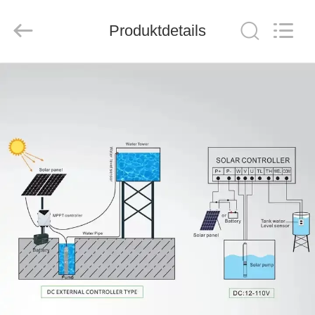
THINMAX
SOLAR
CO.,
LTD.
Produktdetails
All
Rights
Reserved.
STARTSEITE
PRODUKTE
VIDEOS
ÜBER
UNS
FABRIK
TOUR