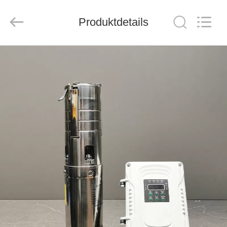
THINMAX
SOLAR
CO.,
LTD.
Produktdetails
All
Rights
Reserved.
STARTSEITE
PRODUKTE
VIDEOS
ÜBER
UNS
FABRIK
TOUR