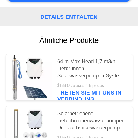
DETAILS ENTFALTEN
Ähnliche Produkte
64 m Max Head 1,7 m3/h
Tiefbrunnen
Solarwasserpumpen System
Tauchwasserpumpen Dc
$188.00/pieces 1-9 pieces
Solarwasserpumpen Komplett
TRETEN SIE MIT UNS IN
VERBINDUNG
Solarbetriebene
Tiefenbrunnenwasserpumpen
Dc Tauchsolarwasserpumpe
für Landwirtschaftliche
$165.00/pieces 1-9 pieces