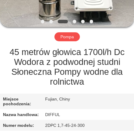
FABRYCE
KONTROLA
JAKOŚCI
Pompa
POPROSIĆ
45 metrów głowica 1700l/h Dc
O
Wodora z podwodnej studni
WYCENĘ
Słoneczna Pompy wodne dla
rolnictwa
SITEMAP
Miejsce
Fujian, Chiny
pochodzenia:
PRIVACY
Nazwa handlowa:
DIFFUL
POLICY
Numer modelu:
2DPC 1,7-45-24-300