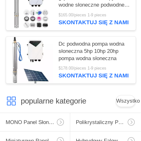
wodne słoneczne podwodne
Dc do nawadniania rolnictwa
$165.00/pieces 1-9 pieces
SKONTAKTUJ SIĘ Z NAMI
Dc podwodna pompa wodna
słoneczna 5hp 10hp 20hp
pompa wodna słoneczna
$178.00/pieces 1-9 pieces
SKONTAKTUJ SIĘ Z NAMI
popularne kategorie
Wszystko
MONO Panel Słoneczny
Polikrystaliczny Panel Słoneczny
Miniaturowe Panele Słoneczne
Hybrydowy Falownik Solarny