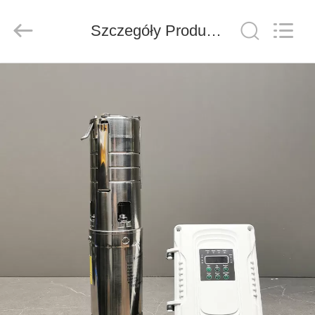
FUZHOU
THINMAX
SOLAR
CO.,
Szczegóły Produktu
LTD.
All
Rights
Reserved.
DOM
PRODUKTY
FILMY
O
NAS
WYCIECZKA
PO