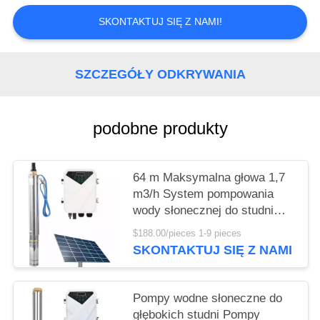
SKONTAKTUJ SIĘ Z NAMI!
SZCZEGÓŁY ODKRYWANIA
podobne produkty
64 m Maksymalna głowa 1,7
m3/h System pompowania
wody słonecznej do studni
głębokiej
$188.00/pieces 1-9 pieces
SKONTAKTUJ SIĘ Z NAMI
Pompy wodne słoneczne do
głębokich studni Pompy