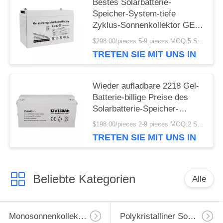
Bestes Solarbatterie-
Speicher-System-tiefe
Zyklus-Sonnenkollektor GEL
Batterie 12v 200ah
$298.00/pieces 5-9 pieces MOQ:5 Stücke
TRETEN SIE MIT UNS IN
VERBINDUNG
Wieder aufladbare 2218 Gel-
Batterie-billige Preise des
Solarbatterie-Speicher-
System-langes Lebens-tiefe
$198.00/pieces 2-9 pieces MOQ:2 Stücke
Zyklus-12v
TRETEN SIE MIT UNS IN
VERBINDUNG
Beliebte Kategorien
Alle
Monosonnenkollektor
Polykristalliner Sonnenkollektor