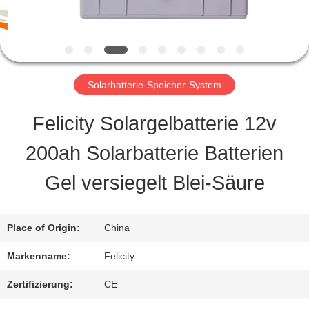
TOUR
QUALITÄTSKONTROLLE
Solarbatterie-Speicher-System
Felicity Solargelbatterie 12v
REFERENZEN
200ah Solarbatterie Batterien
SITEMAP
Gel versiegelt Blei-Säure
PRIVACY
Place of Origin:
China
POLICY
Markenname:
Felicity
Zertifizierung:
CE