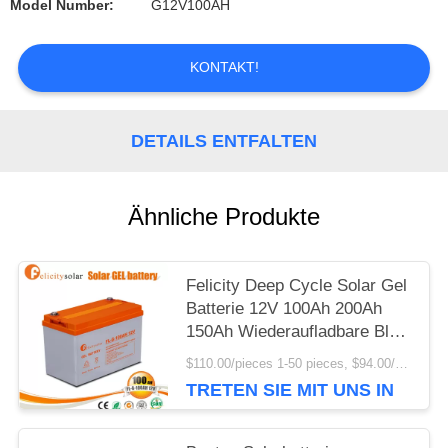
Model Number:
G12V100AH
KONTAKT!
DETAILS ENTFALTEN
Ähnliche Produkte
Felicity Deep Cycle Solar Gel
Batterie 12V 100Ah 200Ah
150Ah Wiederaufladbare Blei-
Säure-Batterie für das
$110.00/pieces 1-50 pieces, $94.00/pieces 50-100 pieces, $86.00/pieces >100 pieces MOQ:1 Prozent
Sonnensystem
TRETEN SIE MIT UNS IN
VERBINDUNG