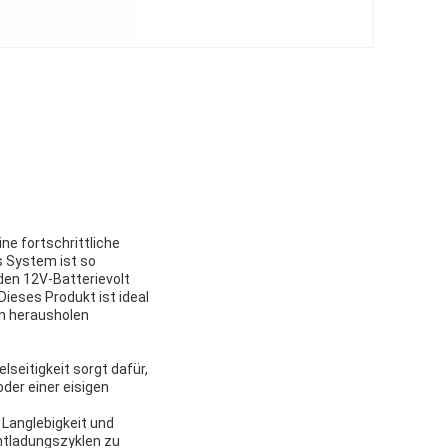
ne fortschrittliche
s System ist so
nden 12V-Batterievolt
Dieses Produkt ist ideal
en herausholen
seitigkeit sorgt dafür,
der einer eisigen
 Langlebigkeit und
Entladungszyklen zu