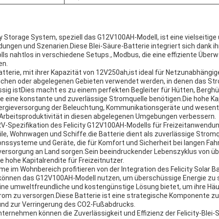
ry Storage System, speziell das G12V100AH-Modell, ist eine vielseitig
ungen und Szenarien.Diese Blei-Säure-Batterie integriert sich dank i
s nahtlos in verschiedene Setups., Modbus, die eine effiziente Übe
en.
Batterie, mit ihrer Kapazität von 12V250ah,ist ideal für Netzunabhäng
ndlichen oder abgelegenen Gebieten verwendet werden, in denen das St
ssig istDies macht es zu einem perfekten Begleiter für Hütten, Bergh
e eine konstante und zuverlässige Stromquelle benötigen.Die hohe Kap
Energieversorgung der Beleuchtung, Kommunikationsgeräte und wesentli
 Arbeitsproduktivität in diesen abgelegenen Umgebungen verbessern.
12V-Spezifikation des Felicity G12V100AH-Modells für Freizeitanwendu
le, Wohnwagen und Schiffe.die Batterie dient als zuverlässige Stromqu
ionssysteme und Geräte, die für Komfort und Sicherheit bei langen Fa
versorgung an Land sorgen.Sein beeindruckender Lebenszyklus von ü
e hohe Kapitalrendite für Freizeitnutzer.
e im Wohnbereich profitieren von der Integration des Felicity Solar B
önnen das G12V100AH-Modell nutzen, um überschüssige Energie zu s
 eine umweltfreundliche und kostengünstige Lösung bietet, um ihre Hä
om zu versorgen.Diese Batterie ist eine strategische Komponente zu
und zur Verringerung des CO2-Fußabdrucks.
ternehmen können die Zuverlässigkeit und Effizienz der Felicity-Blei-