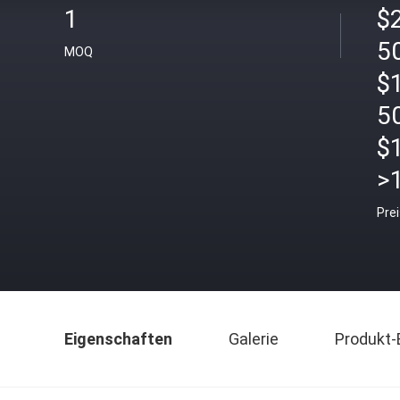
1
$
50
MOQ
$
5
$
>
Pre
Eigenschaften
Galerie
Produkt-