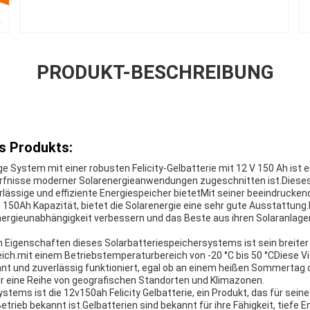
PRODUKT-BESCHREIBUNG
s Produkts:
e System mit einer robusten Felicity-Gelbatterie mit 12 V 150 Ah ist ei
dürfnisse moderner Solarenergieanwendungen zugeschnitten ist.Diese
rlässige und effiziente Energiespeicher bietetMit seiner beeindrucke
 150Ah Kapazität, bietet die Solarenergie eine sehr gute Ausstattung.
e Energieunabhängigkeit verbessern und das Beste aus ihren Solaranlag
 Eigenschaften dieses Solarbatteriespeichersystems ist sein breiter
ch.mit einem Betriebstemperaturbereich von -20 °C bis 50 °CDiese Viel
ant und zuverlässig funktioniert, egal ob an einem heißen Sommertag o
r eine Reihe von geografischen Standorten und Klimazonen.
tems ist die 12v150ah Felicity Gelbatterie, ein Produkt, das für seine
trieb bekannt ist.Gelbatterien sind bekannt für ihre Fähigkeit, tiefe 