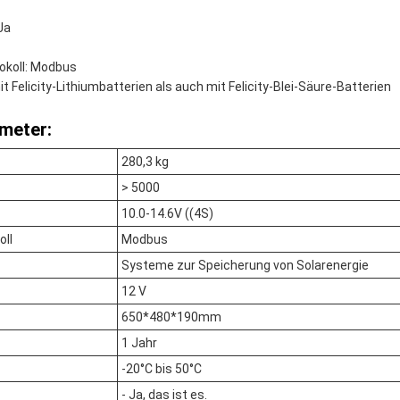
Ja
koll: Modbus
 Felicity-Lithiumbatterien als auch mit Felicity-Blei-Säure-Batterien
meter:
280,3 kg
> 5000
10.0-14.6V ((4S)
ll
Modbus
Systeme zur Speicherung von Solarenergie
12 V
650*480*190mm
1 Jahr
-20°C bis 50°C
- Ja, das ist es.