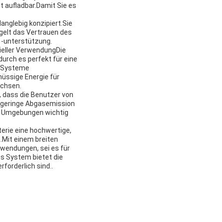
t aufladbar.Damit Sie es
anglebig konzipiert.Sie
iegelt das Vertrauen des
 -unterstützung.
ieller VerwendungDie
urch es perfekt für eine
e Systeme
hüssige Energie für
achsen.
, dass die Benutzer von
e geringe Abgasemission
n Umgebungen wichtig
erie eine hochwertige,
n.Mit einem breiten
nwendungen, sei es für
s System bietet die
forderlich sind..