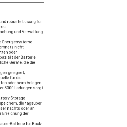
e und robuste Lösung für
hres
rwachung und Verwaltung
ige Energiesysteme
romnetz nicht
ütten oder
azität der Batterie
che Geräte, die die
ngen geeignet,
elle für die
hrten oder beim Anlegen
ber 5000 Ladungen sorgt
attery Storage
peichern, die tagsüber
user nachts oder an
r Erreichung der
Säure-Batterie für Back-