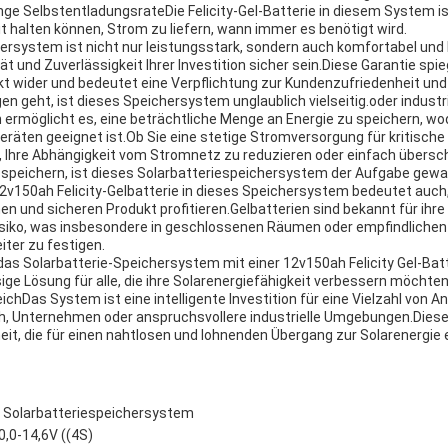
nge SelbstentladungsrateDie Felicity-Gel-Batterie in diesem System is
it halten können, Strom zu liefern, wann immer es benötigt wird.
ersystem ist nicht nur leistungsstark, sondern auch komfortabel und l
tät und Zuverlässigkeit Ihrer Investition sicher sein.Diese Garantie sp
ukt wider und bedeutet eine Verpflichtung zur Kundenzufriedenheit und
geht, ist dieses Speichersystem unglaublich vielseitig.oder industr
 ermöglicht es, eine beträchtliche Menge an Energie zu speichern, wod
eräten geeignet ist.Ob Sie eine stetige Stromversorgung für kritisch
, Ihre Abhängigkeit vom Stromnetz zu reduzieren oder einfach übersc
speichern, ist dieses Solarbatteriespeichersystem der Aufgabe gew
12v150ah Felicity-Gelbatterie in dieses Speichersystem bedeutet auch
n und sicheren Produkt profitieren.Gelbatterien sind bekannt für ihr
isiko, was insbesondere in geschlossenen Räumen oder empfindliche
eiter zu festigen.
 Solarbatterie-Speichersystem mit einer 12v150ah Felicity Gel-Batt
sige Lösung für alle, die ihre Solarenergiefähigkeit verbessern möchte
hDas System ist eine intelligente Investition für eine Vielzahl von A
h, Unternehmen oder anspruchsvollere industrielle Umgebungen.Diese
eit, die für einen nahtlosen und lohnenden Übergang zur Solarenergie er
 Solarbatteriespeichersystem
,0-14,6V ((4S)