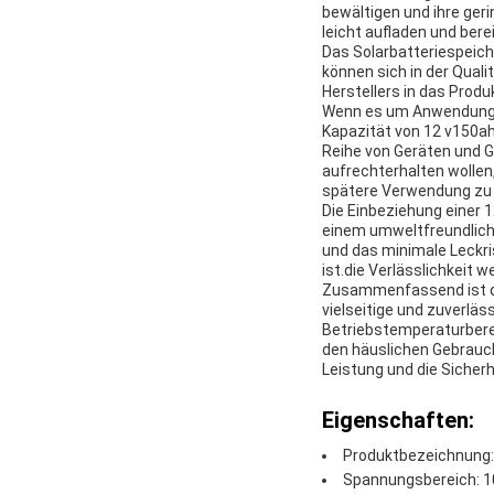
bewältigen und ihre geri
leicht aufladen und bere
Das Solarbatteriespeich
können sich in der Quali
Herstellers in das Prod
Wenn es um Anwendungen 
Kapazität von 12 v150ah
Reihe von Geräten und G
aufrechterhalten wollen
spätere Verwendung zu 
Die Einbeziehung einer 
einem umweltfreundliche
und das minimale Leckr
ist.die Verlässlichkeit w
Zusammenfassend ist das
vielseitige und zuverläs
Betriebstemperaturbereic
den häuslichen Gebrauc
Leistung und die Sicherh
Eigenschaften:
Produktbezeichnung:
Spannungsbereich: 10