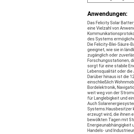
Anwendungen:
Das Felicity Solar Batte
eine Vielzahl von Anwend
Kommunikationsprotokoll
des Systems ermöglich
Die Felicity-Blei-Säure-
geeignet, wie sie in lä
zugänglich oder zuverlä
Forschungsstationen, di
sorgt für eine stabile 
Lebensqualität oder die
Darüber hinaus ist die 
einschließlich Wohnmobi
Bordelektronik, Navigat
weit weg von der Strom
für Langlebigkeit und ein
Auch Solarenergiesystem
Systems.Hausbesitzer k
erzeugt wird, die ihnen
bewölkten Tagen mit Str
Energieunabhängigkeit 
Handels- und Industrieun