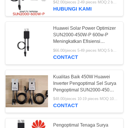
$42.00/pieces 2-49 pieces MOQ:2 buah
HUBUNGI KAMI
17
Pengoptimal Tenaga
Huawei Solar Power Optimizer
Surya
SUN2000-450W-P 600w-P
Meningkatkan Efisiensi
Pembangkit Listrik
$66.00/pieces 5-49 pieces MOQ:5 buah
CONTACT
6
Kualitas Baik 450W Huawei
Kotak Cadangan
Inverter Pengoptimal Sel Surya
Pengoptimal SUN2000-450W-
Surya
P/P2
$48.00/pieces 10-19 pieces MOQ:10 buah
CONTACT
Pengoptimal Tenaga Surya