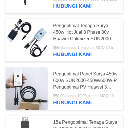
HUBUNGI KAMI
KONTROL
KUALITAS
10
Pengoptimal Tenaga Surya
450w Hot Jual 3 Phase 80v
Panel Surya
QUOTE
Huawei Optimizer SUN2000-
450W-P
REQUEST
Miniatur
$56.00/pieces 1-9 pieces MOQ:10 buah
HUBUNGI KAMI
SUATU
SITEMAP
Pengoptimal Panel Surya 450w
600w SUN2000-450W/600W-P
124
Pengoptimal PV Huawei 3
PRIVACY
Fase
Inverter Tenaga
$50.00/pieces 10-99 pieces MOQ:10 buah
POLICY
HUBUNGI KAMI
Surya Hibrid
15a Pengoptimal Tenaga Surya