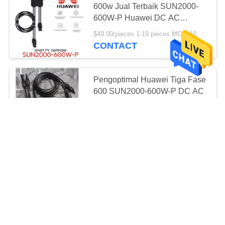
600w Jual Terbaik SUN2000-
13
600W-P Huawei DC AC
Pengukur Energi
Inverter
$49.00/pieces 1-19 pieces MOQ:10 buah
Surya
CONTACT
Pengoptimal Huawei Tiga Fase
600 SUN2000-600W-P DC AC
Pengoptimal PV Surya
22
$66.00/pieces 1-9 pieces MOQ:10 buah
CONTACT
Dongle Cerdas
GNE On Grid Solar System Kit
Honeybee Hot Sale 400w 650w
850w Pengoptimal Tenaga
Surya
$55.00/pieces 5-14 pieces MOQ:5 buah
CONTACT
10