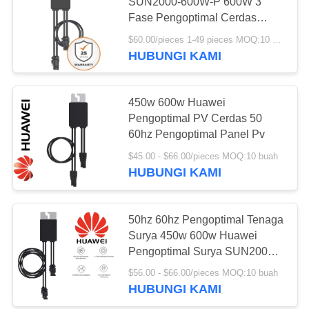
SUN2000-600W-P 600W 3
Fase Pengoptimal Cerdas
Huawei
$60.00/pieces 1-49 pieces MOQ:10 buah
12
HUBUNGI KAMI
Baterai Surya Ion
Litium
450w 600w Huawei
Pengoptimal PV Cerdas 50
60hz Pengoptimal Panel Pv
$45.00 - $66.00/pieces MOQ:10 buah
HUBUNGI KAMI
11
Sistem
50hz 60hz Pengoptimal Tenaga
Surya 450w 600w Huawei
Penyimpanan
Pengoptimal Surya SUN2000-
600-P
Baterai Surya
$56.00 - $66.00/pieces MOQ:10 buah
HUBUNGI KAMI