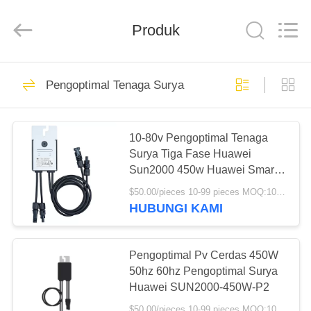
FUZHOU
THINMAX
SOLAR
CO.,
Produk
LTD.
All
Rights
Reserved.
RUMAH
51
Pengoptimal Tenaga Surya
Panel surya MONO
PRODUK
10-80v Pengoptimal Tenaga
Surya Tiga Fase Huawei
VIDEO
Sun2000 450w Huawei Smart
Optimizer
$50.00/pieces 10-99 pieces MOQ:10 buah
TENTANG
HUBUNGI KAMI
13
KITA
panel surya
Pengoptimal Pv Cerdas 450W
WISATA
50hz 60hz Pengoptimal Surya
polikristalin
Huawei SUN2000-450W-P2
PABRIK
$50.00/pieces 10-99 pieces MOQ:10 buah