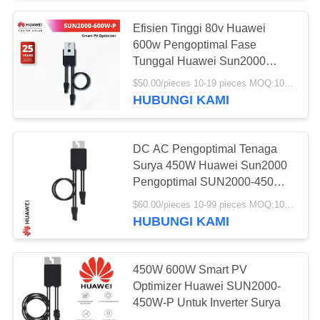
Efisien Tinggi 80v Huawei
8
600w Pengoptimal Fase
Off Grid Solar
Tunggal Huawei Sun2000
600w
$50.00/pieces 10-19 pieces MOQ:10 buah
System Kit
HUBUNGI KAMI
DC AC Pengoptimal Tenaga
Surya 450W Huawei Sun2000
Pengoptimal SUN2000-450W-
4
P2
$60.00/pieces 10-99 pieces MOQ:10 buah
Pada Kit Sistem
HUBUNGI KAMI
Tata Surya Grid
450W 600W Smart PV
Optimizer Huawei SUN2000-
450W-P Untuk Inverter Surya