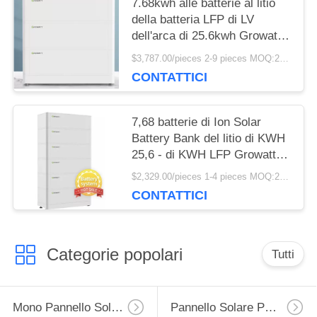
7.68kwh alle batterie al litio
della batteria LFP di LV
dell'arca di 25.6kwh Growatt
per stoccaggio di energia
$3,787.00/pieces 2-9 pieces MOQ:2 pezzi
solare
CONTATTICI
7,68 batterie di Ion Solar
Battery Bank del litio di KWH
25,6 - di KWH LFP Growatt
dell'arca
$2,329.00/pieces 1-4 pieces MOQ:2 pezzi
CONTATTICI
Categorie popolari
Tutti
Mono Pannello Solare
Pannello Solare Policristallino