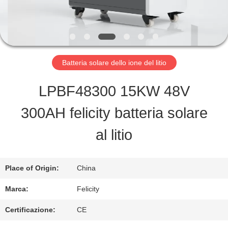
TOUR
CONTROLLO
Batteria solare dello ione del litio
DI
LPBF48300 15KW 48V
QUALITÀ
300AH felicity batteria solare
al litio
RICHIEDERE
UN
Place of Origin:
China
PREVENTIVO
Marca:
Felicity
Certificazione:
CE
MAPPA