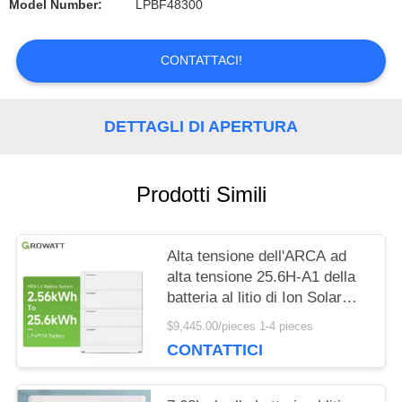
Model Number:
LPBF48300
DEL
SITO
CONTATTACI!
PRIVACY
DETTAGLI DI APERTURA
POLICY
Prodotti Simili
Alta tensione dell'ARCA ad
alta tensione 25.6H-A1 della
batteria al litio di Ion Solar
Battery LFP 25.6kwh Growatt
$9,445.00/pieces 1-4 pieces
del litio dell'ARCA 48v
CONTATTICI