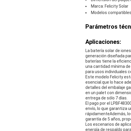
Marca: Felicity Solar
Modelos compatibles
Parámetros técn
Aplicaciones:
La batería solar de ione
generación diseñada par
baterías tiene la eficie
una cantidad mínima de p
para usos individuales 
Este modelo Felicity es
esencial.que lo hace ad
detalles del embalaje ga
en un palet con dimensi
entrega de sólo 7 días.
El pago por el LPBF4830
envío, lo que garantiza
rápidamenteAdemás, los 
garantía de 5 años, prop
Los escenarios de aplic
energía de respaldo par