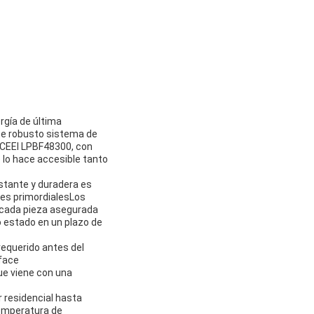
rgía de última
te robusto sistema de
n CEEl LPBF48300, con
 lo hace accesible tanto
stante y duradera es
nes primordialesLos
n cada pieza asegurada
 estado en un plazo de
requerido antes del
sface
ue viene con una
 residencial hasta
temperatura de