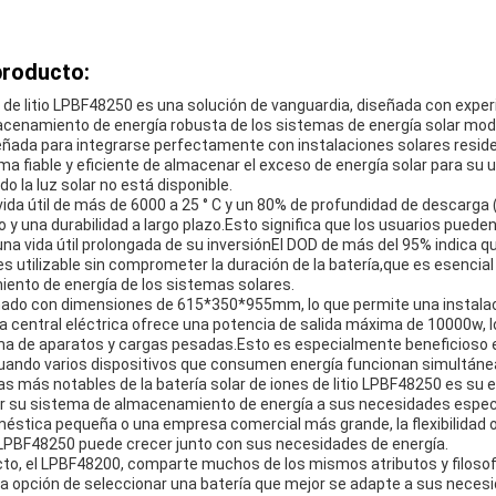
producto:
s de litio LPBF48250 es una solución de vanguardia, diseñada con exper
cenamiento de energía robusta de los sistemas de energía solar mod
eñada para integrarse perfectamente con instalaciones solares reside
a fiable y eficiente de almacenar el exceso de energía solar para su 
 la luz solar no está disponible.
ida útil de más de 6000 a 25 ° C y un 80% de profundidad de descarga
 y una durabilidad a largo plazo.Esto significa que los usuarios puede
na vida útil prolongada de su inversiónEl DOD de más del 95% indica qu
es utilizable sin comprometer la duración de la batería,que es esencia
ento de energía de los sistemas solares.
ñado con dimensiones de 615*350*955mm, lo que permite una instala
a central eléctrica ofrece una potencia de salida máxima de 10000w, l
ma de aparatos y cargas pesadas.Esto es especialmente beneficioso 
uando varios dispositivos que consumen energía funcionan simultán
as más notables de la batería solar de iones de litio LPBF48250 es su 
r su sistema de almacenamiento de energía a sus necesidades especí
méstica pequeña o una empresa comercial más grande, la flexibilidad o
el LPBF48250 puede crecer junto con sus necesidades de energía.
ucto, el LPBF48200, comparte muchos de los mismos atributos y filosof
 la opción de seleccionar una batería que mejor se adapte a sus nece