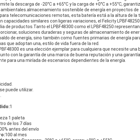
ite la descarga de -20°C a +65°C y la carga de +0°C a +55°C, garanti
s ambientales.almacenamiento sostenible de energía en proyectos de
 para telecomunicaciones remotas, esta batería está a la altura de la 
 capacidades similares con ligeras variaciones, el Felicity LPBF48250
lia de productos.Tanto el LPBF48300 como el LPBF48250 representan la
oporcionar, soluciones duraderas y seguras de almacenamiento de ener
paldo de energía, sino también como fuentes primarias de energía par
as que adoptan una, estilo de vida fuera de la red.
LPBF48300 es una elección ejemplar para cualquiera que necesite una b
o.junto con la garantía de una marca de buena reputación y una garantí
ente para una miríada de escenarios dependientes de la energía.
icidad.
se puede utilizar.
.
dido:
1
ieza 1 paleta
tro de los 7 días
00% antes del envío
ro:
100 al mes