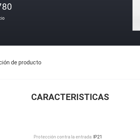
780
cio
ción de producto
CARACTERISTICAS
Protección contra la entrada:
IP21