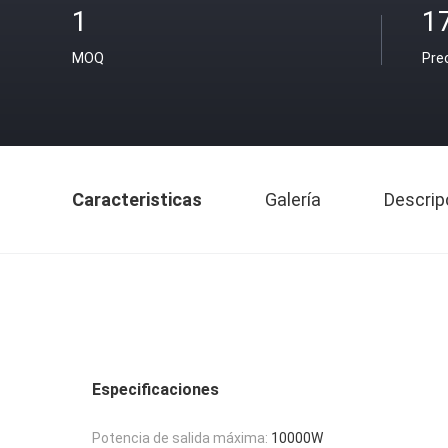
1
1
MOQ
Pre
Caracteristicas
Galería
Descrip
Especificaciones
Potencia de salida máxima:
10000W