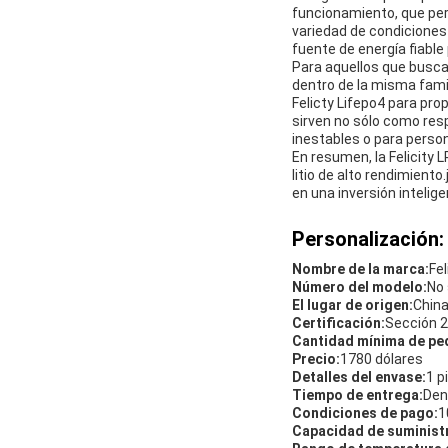
funcionamiento, que perm
variedad de condicione
fuente de energía fiable
Para aquellos que buscan
dentro de la misma fami
Felicty Lifepo4 para pr
sirven no sólo como res
inestables o para person
En resumen, la Felicity 
litio de alto rendimient
en una inversión intelig
Personalización:
Nombre de la marca:
Fel
Número del modelo:
No 
El lugar de origen:
China
Certificación:
Sección 2
Cantidad mínima de pe
Precio:
1780 dólares
Detalles del envase:
1 p
Tiempo de entrega:
Den
Condiciones de pago:
1
Capacidad de suminist