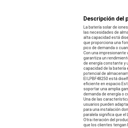
Descripción del 
La batería solar de ione
las necesidades de alma
alta capacidad está dis
que proporciona una form
pico de demanda o cuando
Con una impresionante v
garantiza un rendimiento
de energía constante y u
capacidad de la batería 
potencial de almacenami
El LPBF48250 está dise
eficiente en espacio.Est
soportar una amplia ga
demanda de energía o c
Una de las característic
usuarios pueden adapta
para una instalación do
paralela significa que 
Otra iteración del prod
que los clientes tengan