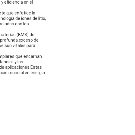
 eficiencia en el
cto que enfatice la
ología de iones de litio,
ociados con los
baterías (BMS) de
a profunda,exceso de
ue son vitales para
emplares que encarnan
ncial, y las
de aplicaciones.Estas
fasis mundial en energía