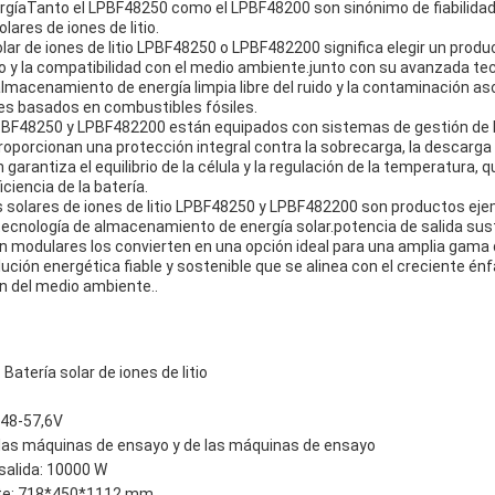
íaTanto el LPBF48250 como el LPBF48200 son sinónimo de fiabilidad y
lares de iones de litio.
solar de iones de litio LPBF48250 o LPBF482200 significa elegir un produ
o y la compatibilidad con el medio ambiente.junto con su avanzada tecn
lmacenamiento de energía limpia libre del ruido y la contaminación as
es basados en combustibles fósiles.
BF48250 y LPBF482200 están equipados con sistemas de gestión de 
roporcionan una protección integral contra la sobrecarga, la descarg
arantiza el equilibrio de la célula y la regulación de la temperatura, q
iciencia de la batería.
s solares de iones de litio LPBF48250 y LPBF482200 son productos ej
ecnología de almacenamiento de energía solar.potencia de salida susta
 modulares los convierten en una opción ideal para una amplia gama 
ución energética fiable y sostenible que se alinea con el creciente én
n del medio ambiente..
Batería solar de iones de litio
 48-57,6V
 las máquinas de ensayo y de las máquinas de ensayo
salida: 10000 W
ete: 718*450*1112 mm