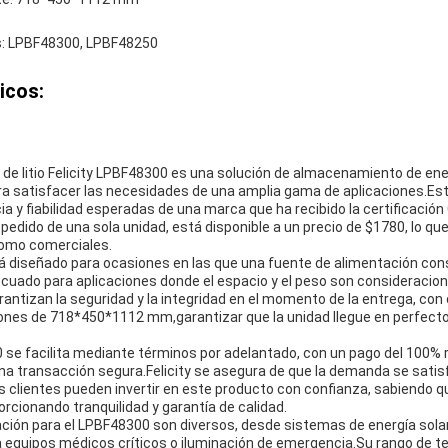
: LPBF48300, LPBF48250
icos:
s de litio Felicity LPBF48300 es una solución de almacenamiento de ene
a satisfacer las necesidades de una amplia gama de aplicaciones.Es
ncia y fiabilidad esperadas de una marca que ha recibido la certificació
edido de una sola unidad, está disponible a un precio de $1780, lo que
como comerciales.
tá diseñado para ocasiones en las que una fuente de alimentación con
ecuado para aplicaciones donde el espacio y el peso son consideracio
rantizan la seguridad y la integridad en el momento de la entrega, co
ones de 718*450*1112 mm,garantizar que la unidad llegue en perfecto
0 se facilita mediante términos por adelantado, con un pago del 100% 
 una transacción segura.Felicity se asegura de que la demanda se sati
clientes pueden invertir en este producto con confianza, sabiendo q
orcionando tranquilidad y garantía de calidad.
ación para el LPBF48300 son diversos, desde sistemas de energía solar
a equipos médicos críticos o iluminación de emergencia.Su rango de 