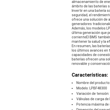
almacenamiento de energ
ámbito de las baterías so
Invertir en una batería 
seguridad, el rendimient
ofrece una solución de a
generadores tradicional
Además, los modelos LP
última generación que p
corrienteEl BMS también g
mantener la salud y la ef
En resumen, las batería
los últimos avances en t
capacidades de conexión
baterías ofrecen una sol
renovable y conservació
Características:
Nombre del producto: 
Modelo: LPBF48300
Variación de tensión:
Válvulas de carga de
Potencia máxima de 
Dimensión del paqu