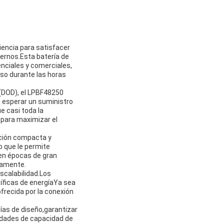
iencia para satisfacer
ernos.Esta batería de
nciales y comerciales,
uso durante las horas
 (DOD), el LPBF48250
n esperar un suministro
e casi toda la
l para maximizar el
ción compacta y
o que le permite
en épocas de gran
eamente.
escalabilidad.Los
ficas de energíaYa sea
frecida por la conexión
ías de diseño,garantizar
sidades de capacidad de