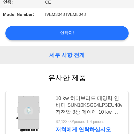
인증:
CE
품
Model Number:
IVEM3048 IVEM5048
질
연락처!
관
리
세부 사항 전개
견
유사한 제품
적
10 kw 하이브리드 태양력 인
요
버터 SUN10KSG04LP3EU48v
저전압 3상 데이에 10 kw 하
청
이브리드 인버터
$2,122.00/pieces 1-4 pieces
저희에게 연락하십시오