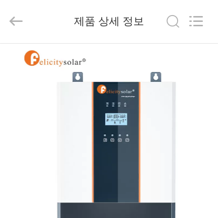
©
2023
제품 상세 정보
-
2026
FUZHOU
THINMAX
홈
SOLAR
CO.,
LTD.
All
제
Rights
Reserved.
품
소
개
동
영