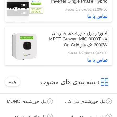
Inverter Single Phase Hybrid
Inverter
$1,299.00/pieces 1-9 pieces
تماس با ما
اینورتر برق خورشیدی هیبریدی
MPPT Growatt MIC 3000TL-X
3000W تک فاز On Grid
Growatt اینورتر 3kw
$420.00/pieces 1-9 pieces
تماس با ما
دسته بندی های محبوب
همه
پنل خورشیدی پلی کریستالی
پنل خورشیدی MONO
اینورتر هیبریدی برق خورشیدی
پنل های خورشیدی مینیاتوری