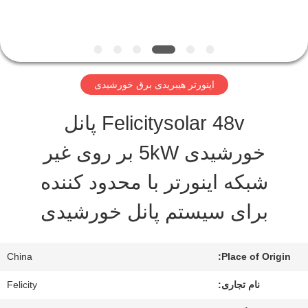
کارخانه
تور
اینورتر هیبریدی برق خورشیدی
کنترل
Felicitysolar 48v پانل
کیفیت
خورشیدی 5kW بر روی غیر
شبکه اینورتر با محدود کننده
درخواست
برای سیستم پانل خورشیدی
نقل
قول
China
Place of Origin:
نام تجاری:
Felicity
نقشه