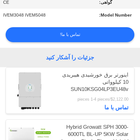
گواهی:
CE
سایت
IVEM3048 IVEM5048
Model Number:
PRIVACY
تماس با ما!
POLICY
جزئیات را آشکار کنید
اینورتر برق خورشیدی هیبریدی
10 کیلوواتی
SUN10KSG04LP3EU48v
اینورتر هیبریدی سه فاز Deye
$2,122.00/pieces 1-4 pieces
10kw ولتاژ پایین
تماس با ما
Hybrid Growatt SPH 3000-
6000TL BL-UP 5KW Solar