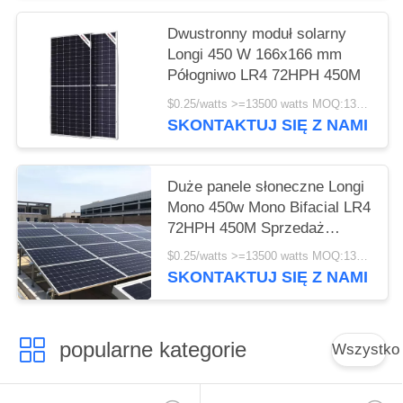
Dwustronny moduł solarny
Longi 450 W 166x166 mm
Półogniwo LR4 72HPH 450M
$0.25/watts >=13500 watts MOQ:13500 watts
SKONTAKTUJ SIĘ Z NAMI
Duże panele słoneczne Longi
Mono 450w Mono Bifacial LR4
72HPH 450M Sprzedaż
hurtowa
$0.25/watts >=13500 watts MOQ:13500 watów
SKONTAKTUJ SIĘ Z NAMI
popularne kategorie
Wszystko