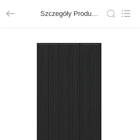
FUZHOU
THINMAX
SOLAR
CO.,
Szczegóły Produktu
LTD.
All
Rights
Reserved.
DOM
PRODUKTY
FILMY
O
NAS
WYCIECZKA
PO