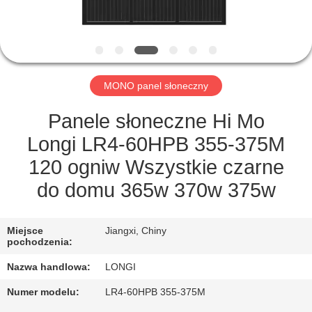
FABRYCE
KONTROLA
JAKOŚCI
MONO panel słoneczny
POPROSIĆ
Panele słoneczne Hi Mo
O
Longi LR4-60HPB 355-375M
WYCENĘ
120 ogniw Wszystkie czarne
do domu 365w 370w 375w
SITEMAP
Miejsce
Jiangxi, Chiny
pochodzenia:
PRIVACY
Nazwa handlowa:
LONGI
POLICY
Numer modelu:
LR4-60HPB 355-375M