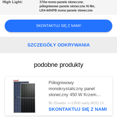
High Light:
,
370w mono panele słoneczne
,
półogniwowe panele słoneczne Hi Mo
LR4-60HPB mono panele słoneczne
SKONTAKTUJ SIĘ Z NAMI!
SZCZEGÓŁY ODKRYWANIA
podobne produkty
Półogniwowy
monokrystaliczny panel
słoneczny 450 W Krzem
monokrystaliczny LONGI LR4
$0.25/watts >=13500 watts MOQ:13500 watów
72HPH 450M 25 lat gwarancji
SKONTAKTUJ SIĘ Z NAMI