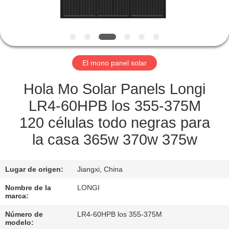
LA
FÁBRICA
CONTROL
El mono panel solar
DE
CALIDAD
Hola Mo Solar Panels Longi
LR4-60HPB los 355-375M
SOLICITAR
120 células todo negras para
UNA
la casa 365w 370w 375w
COTIZACIÓN
Lugar de origen:
Jiangxi, China
MAPA
Nombre de la
LONGI
marca:
DEL
Número de
LR4-60HPB los 355-375M
SITIO
modelo: