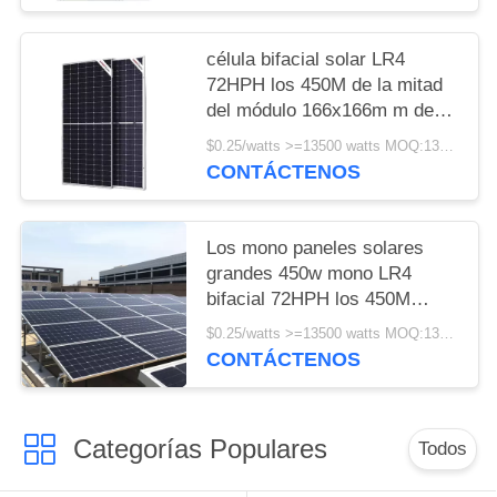
célula bifacial solar LR4
72HPH los 450M de la mitad
del módulo 166x166m m de
450w Longi
$0.25/watts >=13500 watts MOQ:13500 watts
CONTÁCTENOS
Los mono paneles solares
grandes 450w mono LR4
bifacial 72HPH los 450M
Wholesale de Longi
$0.25/watts >=13500 watts MOQ:13500 vatios
CONTÁCTENOS
Categorías Populares
Todos