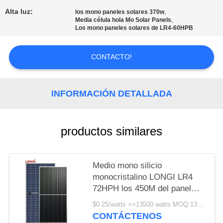
Alta luz:
,
los mono paneles solares 370w
PRIVACY
,
Media célula hola Mo Solar Panels
Los mono paneles solares de LR4-60HPB
POLICY
CONTACTO!
INFORMACIÓN DETALLADA
productos similares
Medio mono silicio
monocristalino LONGI LR4
72HPH los 450M del panel
solar de la célula 450w 25
$0.25/watts >=13500 watts MOQ:13500 vatios
años de garantía
CONTÁCTENOS