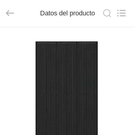
FUZHOU
THINMAX
SOLAR
Datos del producto
CO.,
LTD.
All
Rights
Reserved.
INICIO
PRODUCTOS
VIDEOS
SOBRE
NOSOTROS
VISITA
A