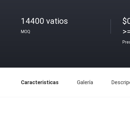
14400 vatios
$
>
MOQ
Pre
Caracteristicas
Galería
Descrip