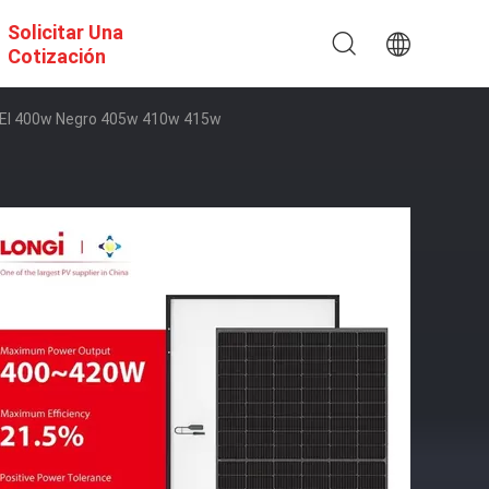
Solicitar Una
Cotización
o El 400w Negro 405w 410w 415w