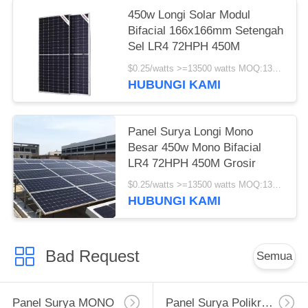
450w Longi Solar Modul
Bifacial 166x166mm Setengah
Sel LR4 72HPH 450M
$0.25/watts >=13500 watts MOQ:13500 watts
HUBUNGI KAMI
Panel Surya Longi Mono
Besar 450w Mono Bifacial
LR4 72HPH 450M Grosir
$0.25/watts >=13500 watts MOQ:13500 watt
HUBUNGI KAMI
Bad Request
Semua
Panel Surya MONO
Panel Surya Polikristalin