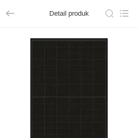
FUZHOU
THINMAX
SOLAR
CO.,
Detail produk
LTD.
All
Rights
Reserved.
RUMAH
PRODUK
VIDEO
TENTANG
KITA
WISATA
PABRIK