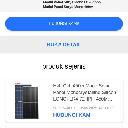
,
Modul Panel Surya Mono Lr5-54hpb
Modul Panel Surya Mono 400w
HUBUNGI KAMI!
BUKA DETAIL
produk sejenis
Half Cell 450w Mono Solar
Panel Monocrystalline Silicon
LONGI LR4 72HPH 450M
Garansi 25 Tahun
$0.25/watts >=13500 watts MOQ:13500 watt
HUBUNGI KAMI