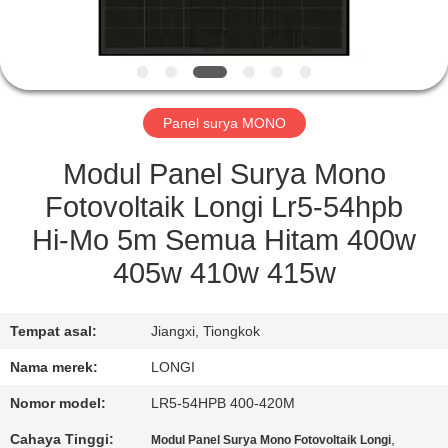
KONTROL
KUALITAS
Panel surya MONO
QUOTE
REQUEST
Modul Panel Surya Mono
SUATU
Fotovoltaik Longi Lr5-54hpb
Hi-Mo 5m Semua Hitam 400w
SITEMAP
405w 410w 415w
PRIVACY
Tempat asal:
Jiangxi, Tiongkok
POLICY
Nama merek:
LONGI
Nomor model:
LR5-54HPB 400-420M
Cahaya Tinggi:
,
Modul Panel Surya Mono Fotovoltaik Longi