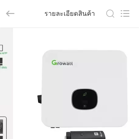
-
2026
FUZHOU
รายละเอียดสินค้า
THINMAX
SOLAR
CO.,
LTD.
All
บ้าน
Rights
Reserved.
ผลิตภัณฑ์
วิดีโอ
เกี่ยว
กับ
เรา