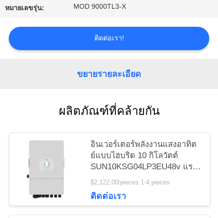
MOD 9000TL3-X
เว็บไซต์
หมายเลขรุ่น:
ติดต่อเรา!
PRIVACY
POLICY
ขยายรายละเอียด
ผลิตภัณฑ์ที่คล้ายกัน
อินเวอร์เตอร์พลังงานแสงอาทิต
ย์แบบไฮบริด 10 กิโลวัตต์
SUN10KSG04LP3EU48v แรง
ดันไฟฟ้าต่ำสามเฟส Deye อิน
$2,122.00/pieces 1-4 pieces
เวอร์เตอร์ไฮบริด 10 กิโลวัตต์
ติดต่อเรา