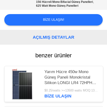
,
156 Hücreli Mono Bifacial Güneş Panelleri
625 Watt Mono Güneş Panelleri
BIZE ULAŞIN!
AÇILMIŞ DETAYLAR
benzer ürünler
Yarım Hücre 450w Mono
Güneş Paneli Monokristal
Silikon LONGI LR4 72HPH
450M 25 Yıl Garanti
$0.25/watts >=13500 watts MOQ:13500 watt
BIZE ULAŞIN