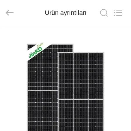
FUZHOU
THINMAX
SOLAR
CO.,
Ürün ayrıntıları
LTD.
All
Rights
Reserved.
ANA
SAYFA
ÜRÜNLER
VİDEOLAR
HAKKIMIZDA
FABRIKA
TURU