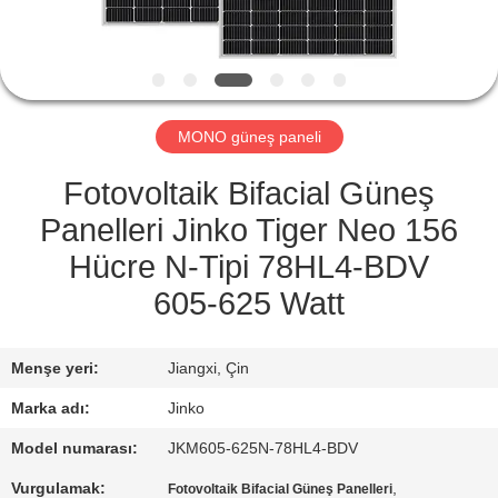
KALITE
KONTROL
MONO güneş paneli
TEKLIF
ISTEĞI
Fotovoltaik Bifacial Güneş
Panelleri Jinko Tiger Neo 156
SITE
Hücre N-Tipi 78HL4-BDV
HARITASI
605-625 Watt
PRIVACY
Menşe yeri:
Jiangxi, Çin
POLICY
Marka adı:
Jinko
Model numarası:
JKM605-625N-78HL4-BDV
Vurgulamak:
,
Fotovoltaik Bifacial Güneş Panelleri