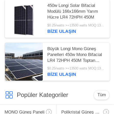
450w Longi Solar Bifacial
Modülü 166x166mm Yarım
Hücre LR4 72HPH 450M
$0.25/watts >=13500 watts MOQ:13500 watts
BIZE ULAŞIN
Büyük Longi Mono Güneş
Panelleri 450w Mono Bifacial
LR4 72HPH 450M Toptan
Satış
$0.25/watts >=13500 watts MOQ:13500 watt
BIZE ULAŞIN
Popüler Kategoriler
Tüm
MONO Güneş Paneli
Polikristal Güneş Paneli