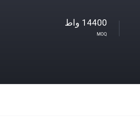
14400 واط
MOQ