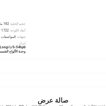
حجم الخلية:
182 ملم × 182 ملم
أبعاد اللوحة:
1722 * 1134 * 30 ملم
شهادة:
المواصفات
إبراز:
Longi Lr5-54hpb الألواح الشمسية
وحدة الألواح الشمسية الأ
صالة عرض