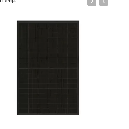
Longi Lr5-54hpb الألواح الشمسية الوحدة الكهروضوئية 