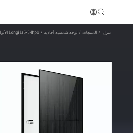
منزل
/
المنتجات
/
لوحة شمسية أحادية
/
Longi Lr5-54hpb الألواح الشمسية الوحدة الكهروضوئية Hi-Mo5 للمنزل 400 واط 410 واط 420 واط