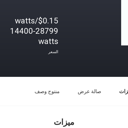
$0.15/watts
14400-28799
watts
السعر
زات
صالة عرض
منتوج وصف
ميزات