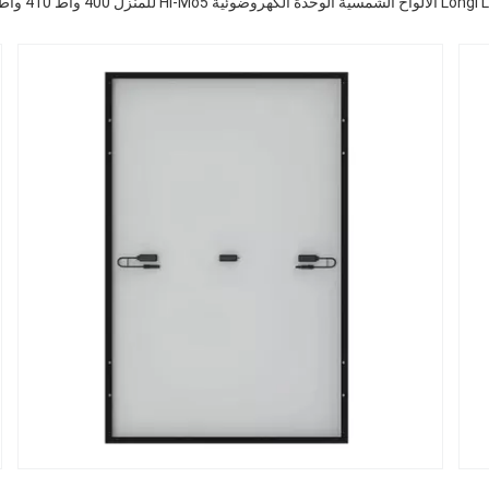
Hi-Mo5 للمنزل 400 واط 410 واط 420 واط