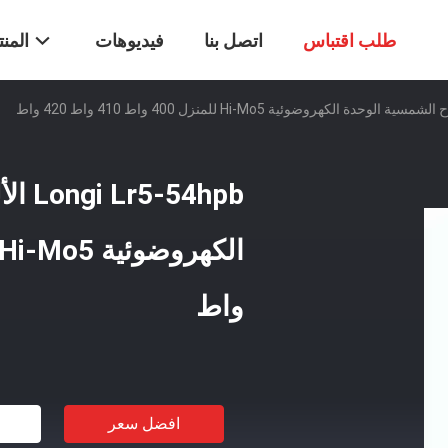
طلب اقتباس
اتصل بنا
فيديوهات
المن
54hpb
واط
افضل سعر