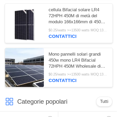
cellula Bifacial solare LR4
72HPH 450M di metà del
modulo 166x166mm di 450w
Longi
$0.25/watts >=13500 watts MOQ:13500 watts
CONTATTICI
Mono pannelli solari grandi
450w mono LR4 Bifacial
72HPH 450M Wholesale di
Longi
$0.25/watts >=13500 watts MOQ:13500 watt
CONTATTICI
Categorie popolari
Tutti