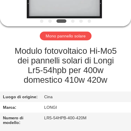
CONTROLLO
DI
QUALITÀ
Mono pannello solare
RICHIEDERE
Modulo fotovoltaico Hi-Mo5
UN
dei pannelli solari di Longi
PREVENTIVO
Lr5-54hpb per 400w
domestico 410w 420w
MAPPA
DEL
Luogo di origine:
Cina
SITO
Marca:
LONGI
Numero di
LR5-54HPB-400-420M
PRIVACY
modello: