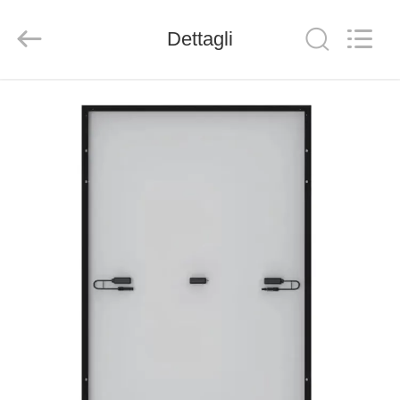
FUZHOU
THINMAX
SOLAR
Dettagli
CO.,
LTD.
All
Rights
Reserved.
CASA
PRODOTTI
VIDEO
CHI
SIAMO
FATORY
TOUR