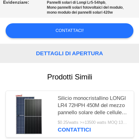
POLICY
Evidenziare:
,
Pannelli solari di Longi Lr5-54hpb
,
Mono pannelli solari fotovoltaici del modulo
mono modulo dei pannelli solari 420w
CONTATTACI!
DETTAGLI DI APERTURA
Prodotti Simili
Silicio monocristallino LONGI
LR4 72HPH 450M del mezzo
pannello solare delle cellule
450w mono 25 anni di
$0.25/watts >=13500 watts MOQ:13500 watt
garanzia
CONTATTICI