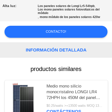
Alta luz:
,
Los paneles solares de Longi Lr5-54hpb
PRIVACY
Los mono paneles solares fotovoltaicos del
módulo
,
POLICY
mono módulo de los paneles solares 420w
CONTACTO!
INFORMACIÓN DETALLADA
productos similares
Medio mono silicio
monocristalino LONGI LR4
72HPH los 450M del panel
solar de la célula 450w 25
$0.25/watts >=13500 watts MOQ:13500 vatios
años de garantía
CONTÁCTENOS