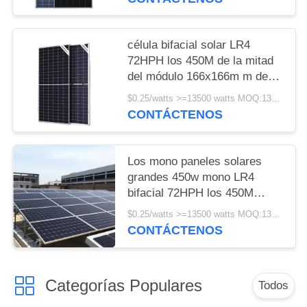
célula bifacial solar LR4
72HPH los 450M de la mitad
del módulo 166x166m m de
450w Longi
$0.25/watts >=13500 watts MOQ:13500 watts
CONTÁCTENOS
Los mono paneles solares
grandes 450w mono LR4
bifacial 72HPH los 450M
Wholesale de Longi
$0.25/watts >=13500 watts MOQ:13500 vatios
CONTÁCTENOS
Categorías Populares
Todos