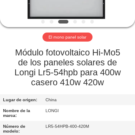
LA
FÁBRICA
CONTROL
El mono panel solar
DE
CALIDAD
Módulo fotovoltaico Hi-Mo5
de los paneles solares de
SOLICITAR
Longi Lr5-54hpb para 400w
UNA
casero 410w 420w
COTIZACIÓN
Lugar de origen:
China
MAPA
Nombre de la
LONGI
marca:
DEL
Número de
LR5-54HPB-400-420M
SITIO
modelo: