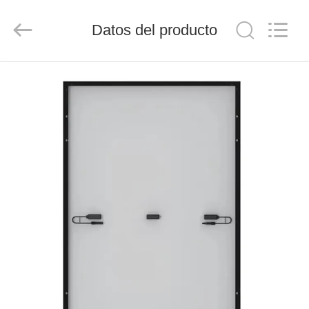
FUZHOU
THINMAX
SOLAR
Datos del producto
CO.,
LTD.
All
Rights
Reserved.
INICIO
PRODUCTOS
VIDEOS
SOBRE
NOSOTROS
VISITA
A