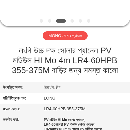
মান
নিয়ন্ত্রণ
MONO সোলার প্যানেল
উদ্ধৃতির
লংগি উচ্চ দক্ষ সোলার প্যানেল PV
জন্য
মডিউল HI Mo 4m LR4-60HPB
আবেদন
355-375M বাড়ির জন্য সমস্ত কালো
সাইট
ম্যাপ
উৎপত্তি স্থল:
জিয়াংসি, চীন
পরিচিতিমুলক নাম:
LONGI
PRIVACY
মডেল নম্বার:
LR4-60HPB 355-375M
POLICY
লক্ষণীয় করা:
,
PV মডিউল HI Mo সোলার প্যানেল
,
LR4-60HPB PV মডিউল সোলার প্যানেল
182mmx182mm সোলার PV মডিউল প্যানেল