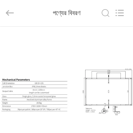
FUZHOU
THINMAX
SOLAR
পণ্যের বিবরণ
CO.,
LTD.
All
Rights
Reserved.
বাড়ি
পণ্য
ভিডিও
আমাদের
সম্পর্কে
কারখানা
ভ্রমণ