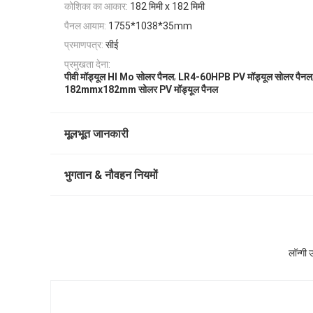
कोशिका का आकार:
182 मिमी x 182 मिमी
पैनल आयाम:
1755*1038*35mm
प्रमाणपत्र:
सीई
प्रमुखता देना:
,
पीवी मॉड्यूल HI Mo सोलर पैनल
LR4-60HPB PV मॉड्यूल सोलर पैनल
182mmx182mm सोलर PV मॉड्यूल पैनल
मूलभूत जानकारी
भुगतान & नौवहन नियमों
लॉन्गी