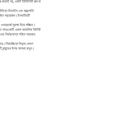
ার জন্যই নয়, একটি ইউটিলিটি রুম বা
ভিন্ন ডিভাইস এবং যন্ত্রপাতি
শক্তি প্রয়োজন।ইনভার্টারটি
.
ভারচার্জ সুরক্ষা দিয়ে সজ্জিত।
 যেতে পারেএকটি একক আবাসিক ইউনিট
ক এবং নির্ভরযোগ্য শক্তি সরবরাহ
রে।নিরবচ্ছিন্ন বিদ্যুৎ কেবল
ব্র্যান্ডের উপর আস্থা রাখুন।