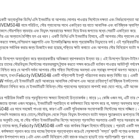
 একটি অত্যাধুনিক ডিসি/এসি ইনভার্টার যা আপনার সোলার পাওয়ার সিস্টেমে দক্ষতা এবং নির্ভরযোগ্যত
y IVEM5048 নামে পরিচিত, সৌর প্যানেলের সাথে একত্রিত হয় যাতে আবাসিক এবং বাণিজ্যিক অ্যাপ্লিক
াকলে সৌরশক্তি ব্যবহার এবং বিদ্যুৎ সরবরাহের ক্ষমতা দিয়ে উভয় জগতের মধ্যে সেরাটি একত্রিত করে.
টার এর অন্যতম বৈশিষ্ট্য হল এর ধরন। একটি ডিসি/এসি ইনভার্টার হিসাবে, এটি আপনার সৌর প্যানেল থেক
 করতে সক্ষম,বেশিরভাগ যন্ত্রপাতি এবং ইলেকট্রনিক্সের জন্য প্রয়োজনীয় বিদ্যুতের ফর্ম। এই প্রক্রিয়াটির 
 সর্বাধিক করার জন্য ডিজাইন করা হয়েছে,শক্তির ক্ষতি কমাতে এবং আপনার সৌর বিনিয়োগ যতটা সম্ভ
ি ডিসপ্লে অন্তর্ভুক্ত করে ব্যবহারকারীর অভিজ্ঞতা ব্যাপকভাবে উন্নত হয়। এই ডিসপ্লে রিয়েল-টাইম ম
 তাদের সৌরবিদ্যুৎ সিস্টেমের পারফরম্যান্স ট্র্যাক করতে সক্ষম করেএটি বর্তমান পাওয়ার আউটপুট পর্যবেক
নিশ্চিত করে যে আপনি সর্বদা আপনার সৌর শক্তি সিস্টেমের অবস্থা এবং স্বাস্থ্য সম্পর্কে অবগত আছেন
 আসে, তখন Felicity IVEM5048 একটি শক্তিশালী ইনপুট পরিচালনা করার জন্য নির্মিত হয়। একটি
00W পর্যন্ত,এই ইনভার্টারটি ছোট আকারের আবাসিক সেটআপ এবং আরো চাহিদাপূর্ণ বাণিজ্যিক ইনস্টলেশ
ীয়তা নিশ্চিত করে যে ইনভার্টারটি বিভিন্ন সৌর প্যানেলের অ্যারেতে মাপসই করা যেতে পারে, এটি অনেক ব্
 এর শারীরিক দিকটি তার প্রযুক্তিগত ক্ষমতা হিসাবেই চিত্তাকর্ষক। মাত্র ১২ কেজি ওজন সহ, এটি তার শ
তার হালকা ওজন সত্ত্বেও, ইনভার্টারটি স্থায়িত্ব বা কর্মক্ষমতা নিয়ে আপস করে না, সমস্ত অবস্থার মধ্য
8 এর সাথে সহজেই পাওয়া যায়, কারণ এটি একটি সুবিধাজনক সংযোগকারী সিস্টেমের সাথে সজ্জিত। এটি
যোগগুলি সহজতর করে তোলে,সৌরবিদ্যুৎ থেকে গ্রিড বিদ্যুৎ উৎপাদনে যতটা সম্ভব সুচারুভাবে রূপান্তর নি
র অনুমতি দেয়, যা সৌর শক্তি ইনভার্টারগুলির বিশ্বে অত্যন্ত প্রশংসিত সরলতার একটি স্তর সরবরাহ 
ছে তাদের জন্য, Felicity IVEM5048 একটি খরচ কার্যকর বিকল্প হিসাবে দাঁড়িয়েছে। প্রায়ই একটি সস্
এবং কর্মক্ষমতা প্রদান করে তার দামের ট্যাগকে প্রত্যাখ্যান করেএই প্রেক্ষাপটে 'সস্তা' শব্দটি পণ্যের গুণ
র মান উপস্থাপন করে।এটা এমন একটি বিনিয়োগ যেটা ব্যাংক ভাঙতে ছাড়াই তার প্রতিশ্রুতি পূরণ করে.