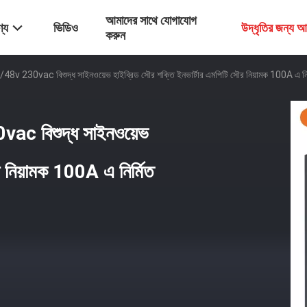
আমাদের সাথে যোগাযোগ
্য
ভিডিও
উদ্ধৃতির জন্য 
করুন
8v 230vac বিশুদ্ধ সাইনওয়েভ হাইব্রিড সৌর শক্তি ইনভার্টার এমপিটি সৌর নিয়ামক 100A এ নির
ac বিশুদ্ধ সাইনওয়েভ
র নিয়ামক 100A এ নির্মিত