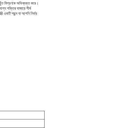
িখুঁত মিশ্রণকে অভিব্যক্ত করে।
গ্য শক্তির বাজারে শীর্ষ
একটি পছন্দ যা আপনি নির্ভর