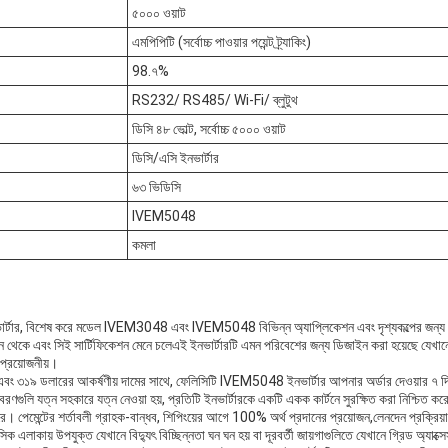
৫০০০ ওয়াট
এমপিপিটি (সর্বোচ্চ পাওয়ার পয়েন্ট ট্র্যাকিং)
98.৭%
RS232/ RS485/ Wi-Fi/ ব্লুটুথ
ডিসি ৪৮ ভোল্ট, সর্বোচ্চ ৫০০০ ওয়াট
ডিসি/এসি ইনভার্টার
৬৩ ভিডিসি
IVEM5048
কমলা
ার্টার, বিশেষ করে মডেল IVEM3048 এবং IVEM5048 বিভিন্ন অ্যাপ্লিকেশন এবং দৃশ্যকল্পের জন্য শক্
থেকে এবং সিই সার্টিফিকেশন মেনে চলেএই ইনভার্টারটি এমন পরিবেশের জন্য ডিজাইন করা হয়েছে যেখানে শক
 প্রয়োজনীয়।
ণ এবং ৩১৯ ডলারের আকর্ষণীয় দামের সাথে, ফেলিসিটি IVEM5048 ইনভার্টার আপনার অর্ডার দেওয়ার ৭ দ
বরণগুলি যত্ন সহকারে যত্ন নেওয়া হয়, প্রতিটি ইনভার্টারকে একটি একক কার্টনে সুরক্ষিত করা নিশ্চিত কর
ে। পেমেন্টের শর্তাবলী গ্রাহক-বান্ধব, শিপিংয়ের আগে 100% অর্থ প্রদানের প্রয়োজন,লেনদেন প্রক্রিয
 এলাকায় উপযুক্ত যেখানে বিদ্যুৎ বিচ্ছিন্নতা ঘন ঘন হয় বা দূরবর্তী জায়গাগুলিতে যেখানে গ্রিড অ্যাক্স