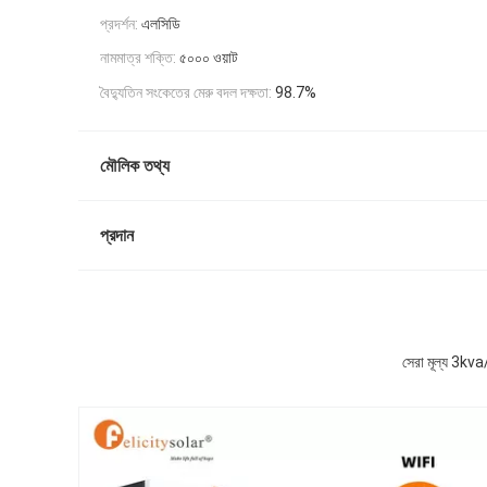
প্রদর্শন:
এলসিডি
নামমাত্র শক্তি:
৫০০০ ওয়াট
বৈদ্যুতিন সংকেতের মেরু বদল দক্ষতা:
98.7%
মৌলিক তথ্য
প্রদান
সেরা মূল্য 3kv