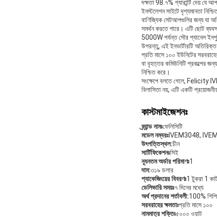
দক্ষতা 98.৭% গ্যারান্টি দেয় যে আ
ইনস্টলেশন সাইটে দৃশ্যমানতা নিশ্চ
বাণিজ্যিক সেটআপগুলির জন্য যা অব
সমর্থন করতে পারে। এটি ছোট ব্যবসা জ
5000W পর্যন্ত সৌর প্যানেল ইনপুট
উপরন্তু, এই ইনভার্টারটি অতিরিক্ত 
প্রতি মাসে ১০০ ইউনিটের সরবরাহে
বা বৃহত্তর কমিউনিটি প্রকল্পের জন্
নিশ্চিত করে।
সংক্ষেপে বলতে গেলে, Felicity IVE
বিলাসিতা নয়, এটি একটি প্রয়োজনীয
কাস্টমাইজেশনঃ
ব্র্যান্ড নামঃ
ফেলিসিটি
মডেল নম্বরঃ
IVEM3048, IVE
উৎপত্তিস্থল:
চীন
সার্টিফিকেশনঃ
সিই
ন্যূনতম অর্ডার পরিমাণঃ
1
দাম:
৩১৯ ডলার
প্যাকেজিংয়ের বিবরণঃ
1 টুকরা 1 কার্
ডেলিভারি সময়ঃ
৭ দিনের মধ্যে
অর্থ প্রদানের শর্তাবলী:
100% শিপিং
সরবরাহের ক্ষমতাঃ
প্রতি মাসে ১০০
নামমাত্র শক্তিঃ
৫০০০ ওয়াট