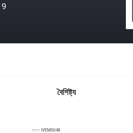
19
বৈশিষ্ট্য
মডেল:
IVEM5048