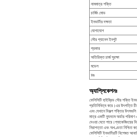
নামমাত্র শক্তি
চার্জিং মোড
ইনভার্টার দক্ষতা
যোগাযোগ
সৌর প্যানেল ইনপুট
প্রকার
অতিরিক্ত চার্জ সুরক্ষা
মডেল
রঙ
অ্যাপ্লিকেশনঃ
ফেলিসিটি হাইব্রিড সৌর শক্তি ইনভ
প্রতিনিধিত্ব করে।এর উৎপত্তি চীন 
এবং যেখানে বিকল্প শক্তির উৎসগুলি
মাত্র একটি ন্যূনতম অর্ডার পরিমা
দেওয়া যেতে পারে।প্যাকেজিংয়ের বি
নিরাপত্তা এবং অখণ্ডতা নিশ্চিত কর
ফেলিসিটি ইনভার্টারটি বিশেষত আবাসিক