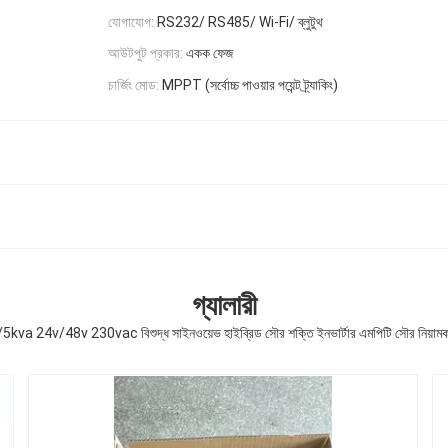
যোগাযোগ:
RS232/ RS485/ Wi-Fi/ ব্লুটুথ
আউটপুট প্রকার:
একক ফেজ
চার্জিং মোড:
MPPT (সর্বোচ্চ পাওয়ার পয়েন্ট ট্র্যাকিং)
গ্যালারী
a/5kva 24v/48v 230vac বিশুদ্ধ সাইনওয়েভ হাইব্রিড সৌর শক্তি ইনভার্টার এমপিটি সৌর নিয়ামক