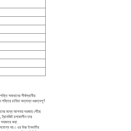
তি সমাধানের শীর্ষস্থানীয়
্তির চাহিদা অত্যন্ত গুরুত্বপূর্ণ
িনের মধ্যে আপনার দরজায় পৌঁছে
ে, ট্রানজিট চলাকালীন তার
়া সহজতর করা.
েসযোগ্য নয়। এর উচ্চ ইনভার্টার