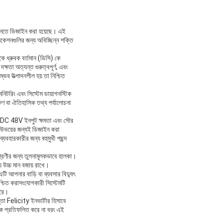
া আনতে ডিজাইন করা হয়েছে। এই
েশনগুলির জন্য অবিচ্ছিন্ন শক্তি
ে ধ্রুবক বর্তমান (ডিসি) কে
দক্ষতা অত্যন্ত গুরুত্বপূর্ণ, এবং
ব উত্পাদনশীল হয় তা নিশ্চিত
নিটরিং এবং সিস্টেম ডায়াগনস্টিক
্ষণ বা ঐতিহাসিক তথ্য পর্যালোচনা
।
 DC 48V ইনপুট ক্ষমতা এবং সৌর
ন উভয়ের জন্যই ডিজাইন করা
যবহারকারীর জন্য বহুমুখী পছন্দ
্রেণীর জন্য তুলনামূলকভাবে হালকা।
ে উচ্চ মান বজায় রাখে।
 আপনার বাড়ি বা ব্যবসার বিদ্যুৎ
শ্চিত করাসংযোগকারী সিস্টেমটি
করে।
তা Felicity ইনভার্টার হিসাবে
মানকে প্রতিফলিত করে না বরং এই