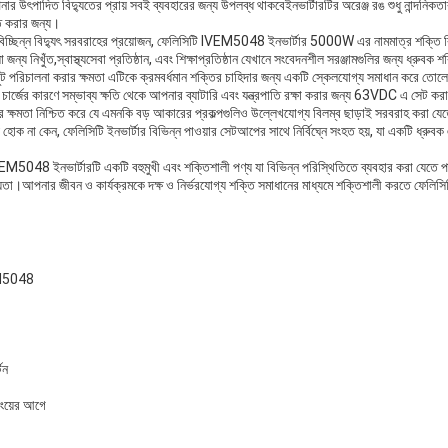
পনার উৎপাদিত বিদ্যুতের প্রায় সবই ব্যবহারের জন্য উপলব্ধ থাকবেইনভার্টারটির অরেঞ্জ রঙ শুধু নান্দনিকত
িত করার জন্য।
িচ্ছিন্ন বিদ্যুৎ সরবরাহের প্রয়োজন, ফেলিসিটি IVEM5048 ইনভার্টার 5000W এর নামমাত্র শক্তি বি
ন্য নিখুঁত,স্বাস্থ্যসেবা প্রতিষ্ঠান, এবং শিক্ষাপ্রতিষ্ঠান যেখানে সংবেদনশীল সরঞ্জামগুলির জন্য ধ্রুবক 
 পরিচালনা করার ক্ষমতা এটিকে ক্রমবর্ধমান শক্তির চাহিদার জন্য একটি স্কেলযোগ্য সমাধান করে তোলে
চার্জের কারণে সম্ভাব্য ক্ষতি থেকে আপনার ব্যাটারি এবং যন্ত্রপাতি রক্ষা করার জন্য 63VDC এ সেট করা ও
র ক্ষমতা নিশ্চিত করে যে এমনকি বড় আকারের প্রকল্পগুলিও উল্লেখযোগ্য বিলম্ব ছাড়াই সরবরাহ করা
য হোক না কেন, ফেলিসিটি ইনভার্টার বিভিন্ন পাওয়ার সেটআপের সাথে নির্বিঘ্নে সংহত হয়, যা একটি ধ্রুব
M5048 ইনভার্টারটি একটি বহুমুখী এবং শক্তিশালী পণ্য যা বিভিন্ন পরিস্থিতিতে ব্যবহার করা যেতে পা
়তা।আপনার জীবন ও কার্যক্রমকে দক্ষ ও নির্ভরযোগ্য শক্তি সমাধানের মাধ্যমে শক্তিশালী করতে ফেলিসিটি 
M5048
টন
য়ের আগে