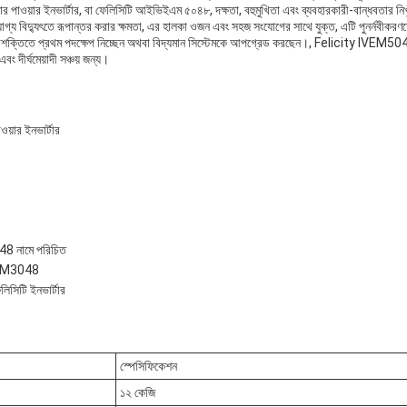
ার পাওয়ার ইনভার্টার, বা ফেলিসিটি আইভিইএম ৫০৪৮, দক্ষতা, বহুমুখিতা এবং ব্যবহারকারী-বান্ধবতার ন
গ্য বিদ্যুৎতে রূপান্তর করার ক্ষমতা, এর হালকা ওজন এবং সহজ সংযোগের সাথে যুক্ত, এটি পুনর্নবীকরণযো
্তিতে প্রথম পদক্ষেপ নিচ্ছেন অথবা বিদ্যমান সিস্টেমকে আপগ্রেড করছেন।, Felicity IVEM5048 
ং দীর্ঘমেয়াদী সঞ্চয় জন্য।
ওয়ার ইনভার্টার
8 নামে পরিচিত
IVEM3048
েলিসিটি ইনভার্টার
স্পেসিফিকেশন
১২ কেজি