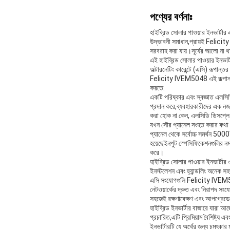
পণ্যের বর্ণনাঃ
হাইব্রিড সোলার পাওয়ার ইনভার্টার
উদ্ভাবনী সমাধান,প্রায়ই Felicit
সরবরাহ করা যায়।সূর্যের আলো না থ
এই হাইব্রিড সোলার পাওয়ার ইনভার্
অল্টারনেটিং কারেন্টে (এসি) রূপান্তর
Felicity IVEM5048 এই রূপান্তরকে
করতে.
একটি পরিষ্কার এবং স্বজ্ঞাত এলসিড
প্রদান করে,ব্যবহারকারীদের এক নজরে
করা হোক না কেন, এলসিডি ডিসপ্লে 
যখন সৌর প্যানেল সংহত করার কথা
প্যানেল থেকে সর্বোচ্চ সমর্থন 50
হয়েছেইনপুট স্পেসিফিকেশনগুলির নমন
করে।
হাইব্রিড সোলার পাওয়ার ইনভার্টার
ইনস্টলেশন এবং হ্যান্ডলিং অনেক সহজ
এসি সংযোগগুলি Felicity IVEM504
নেটওয়ার্কের দ্রুত এবং নিরাপদ সং
সহজেই রক্ষণাবেক্ষণ এবং আপগ্রেডে
হাইব্রিড ইনভার্টার বাজারে যারা আ
প্রচারিত,এটি প্রিমিয়াম বৈশিষ্ট্য 
ইনভার্টারটি যে অর্থের জন্য চমৎকা