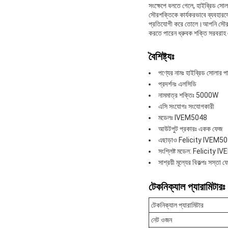
সংক্ষেপে বলতে গেলে, হাইব্রিড সোল
সৌরশক্তিকে কার্যকরভাবে ব্যবহারযো
প্রতিযোগী করে তোলে।আপনি সৌরশক
করতে পারেন ধ্রুবক শক্তি সরবরাহ এব
বৈশিষ্ট্যঃ
পণ্যের নামঃ হাইব্রিড সোলার পা
প্রদর্শনঃ এলসিডি
নামমাত্র শক্তিঃ 5000W
এসি সংযোগঃ সংযোগকারী
মডেলঃ IVEM5048
আউটপুট প্রকারঃ একক ফেজ
এছাড়াও Felicity IVEM504
সংশ্লিষ্ট মডেল: Felicity 
সাশ্রয়ী মূল্যের বিকল্পঃ সস্তা ফ
টেকনিক্যাল প্যারামিটারঃ
টেকনিক্যাল প্যারামিটার
নেট ওজন