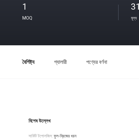
1
3
MOQ
মূল্য
বৈশিষ্ট্য
গ্যালারী
পণ্যের বর্ণনা
বিশেষ উল্লেখ
সার্কিট টপোলজিস:
ফুল-ব্রিজের ধরন