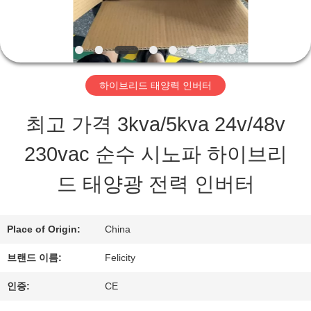
상
회
하이브리드 태양력 인버터
사
최고 가격 3kva/5kva 24v/48v
소
230vac 순수 시노파 하이브리
개
드 태양광 전력 인버터
공
Place of Origin:
China
장
브랜드 이름:
Felicity
투
인증:
CE
어