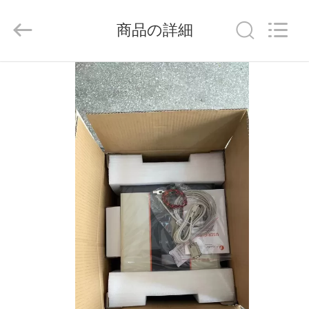
Copyright
©
商品の詳細
2023
-
2026
FUZHOU
ホ
THINMAX
SOLAR
CO.,
ー
LTD.
All
ム
Rights
Reserved.
製
品
ビ
デ