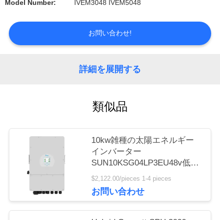
Model Number:
IVEM3048 IVEM5048
品
お問い合わせ!
質
管
詳細を展開する
理
類似品
見
10kw雑種の太陽エネルギー
積
インバーター
SUN10KSG04LP3EU48v低電
依
圧の三相Deye 10kw雑種イン
$2,122.00/pieces 1-4 pieces
頼
バーター
お問い合わせ