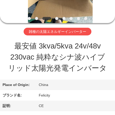
オ
企
雑種の太陽エネルギーインバーター
業
最安値 3kva/5kva 24v/48v
情
230vac 純粋なシナ波ハイブ
報
リッド太陽光発電インバータ
会
Place of Origin:
China
社
ブランド名:
Felicity
案
証明:
CE
内