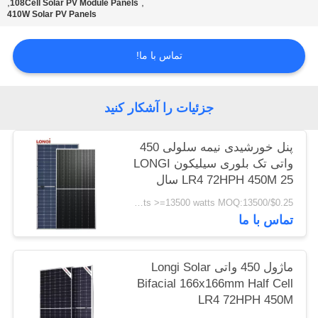
,
,
108Cell Solar PV Module Panels
410W Solar PV Panels
تماس با ما!
جزئیات را آشکار کنید
پنل خورشیدی نیمه سلولی 450
واتی تک بلوری سیلیکون LONGI
LR4 72HPH 450M 25 سال
گارانتی
$0.25/watts >=13500 watts MOQ:13500 وات
تماس با ما
ماژول 450 واتی Longi Solar
Bifacial 166x166mm Half Cell
LR4 72HPH 450M