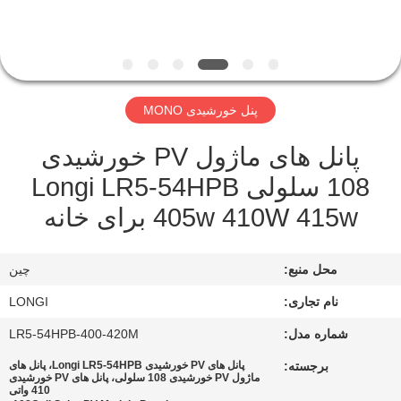
تور
کنترل
کیفیت
پنل خورشیدی MONO
پانل های ماژول PV خورشیدی
درخواست
108 سلولی Longi LR5-54HPB
نقل
405w 410W 415w برای خانه
قول
محل منبع:
چین
نقشه
سایت
نام تجاری:
LONGI
شماره مدل:
LR5-54HPB-400-420M
PRIVACY
برجسته:
پانل های PV خورشیدی Longi LR5-54HPB، پانل های
ماژول PV خورشیدی 108 سلولی، پانل های PV خورشیدی
POLICY
410 واتی