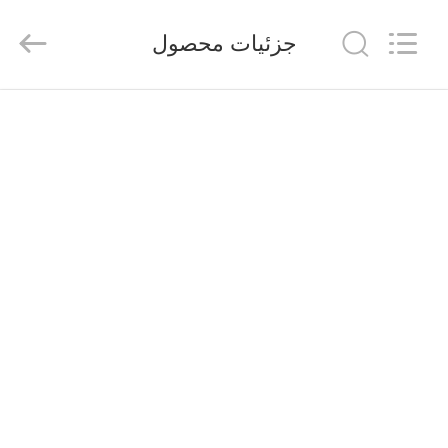
FUZHOU
THINMAX
SOLAR
جزئیات محصول
CO.,
LTD.
All
Rights
Reserved.
خانه
محصولات
فیلم
های
دربارهی
ما
کارخانه