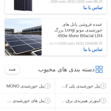
$0.25/watts >=13500 watts MOQ:13500 watts
تماس با ما
عمده فروشی پانل های
خورشیدی مونو Longi بزرگ
450w Mono Bifacial LR4
72HPH 450M
$0.25/watts >=13500 watts MOQ:13500 وات
تماس با ما
دسته بندی های محبوب
همه
پنل خورشیدی پلی کریستالی
پنل خورشیدی MONO
اینورتر هیبریدی برق خورشیدی
پنل های خورشیدی مینیاتوری