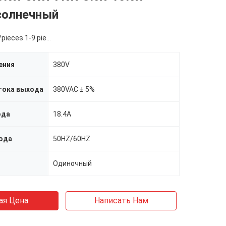
солнечный
ieces 1-9 pieces
ения
380V
тока выхода
380VAC ± 5%
ода
18.4A
ода
50HZ/60HZ
Одиночный
ая Цена
Написать Нам