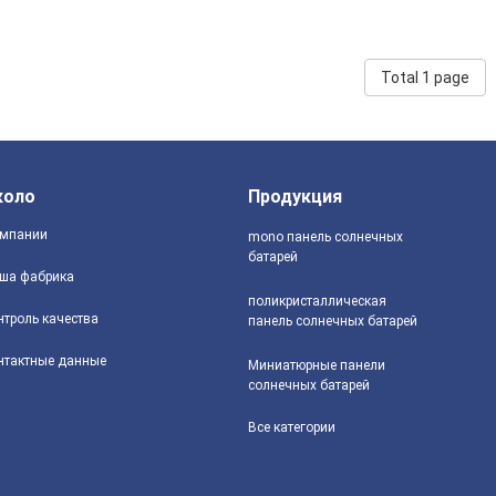
Total 1 page
коло
Продукция
мпании
mono панель солнечных
батарей
ша фабрика
поликристаллическая
нтроль качества
панель солнечных батарей
нтактные данные
Миниатюрные панели
солнечных батарей
Все категории