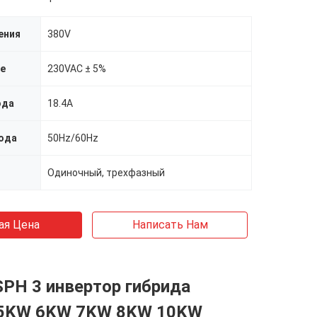
ения
380V
ge
230VAC ± 5%
ода
18.4A
ода
50Hz/60Hz
Одиночный, трехфазный
ая Цена
Написать Нам
SPH 3 инвертор гибрида
 5KW 6KW 7KW 8KW 10KW