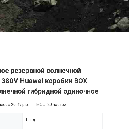
ое резервной солнечной
380V Huawei коробки BOX-
лнечной гибридной одиночное
eces 20-49 pieces
MOQ:
20 частей
1 год