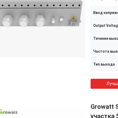
Ввод напряж
Output Volta
Течение вых
Частота вых
Тип выхода
Лучш
Growatt 
участка