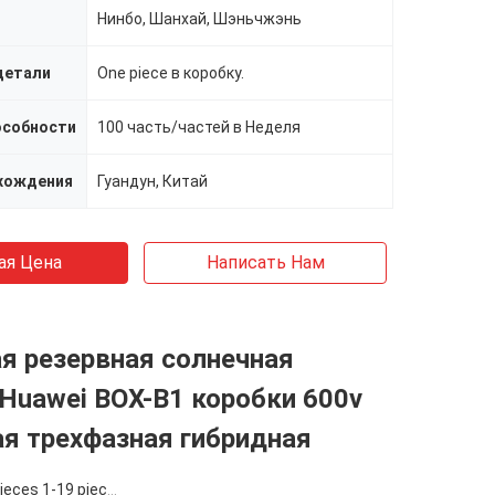
Нинбо, Шанхай, Шэньчжэнь
детали
One piece в коробку.
особности
100 часть/частей в Неделя
хождения
Гуандун, Китай
ая Цена
Написать Нам
я резервная солнечная
Huawei BOX-B1 коробки 600v
я трехфазная гибридная
eces 1-19 pieces