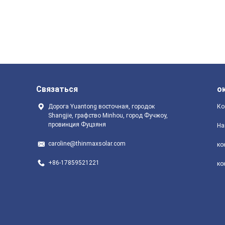
Связаться
о
Дорога Yuantong восточная, городок
Ко
Shangjie, графство Minhou, город Фучжоу,
провинция Фуцзяня
На
caroline@thinmaxsolar.com
ко
+86-17859521221
ко