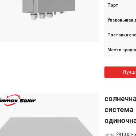
Порт
Упаковывая 
Поставка сп
Место проис
Лучш
солнечна
система 
одиночна
цена:
$910.00/pi