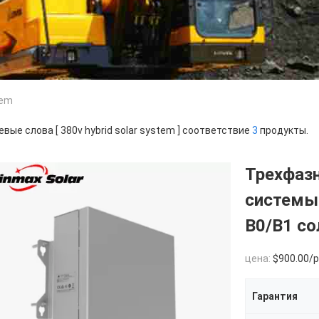
tem
вые слова [ 380v hybrid solar system ] соответствие
3
продукты.
Трехфазн
системы 
B0/B1 со
цена:
$900.00/pi
Гарантия