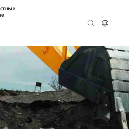
ктные
ые