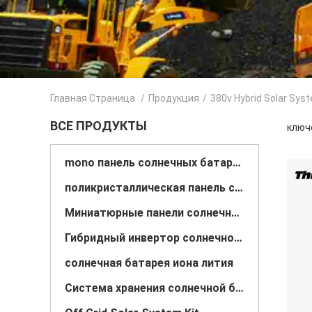
Главная Страница
/
Продукция
/
380v Hybrid Solar Sys
ВСЕ ПРОДУКТЫ
ключе
mono панель солнечных батарей
поликристаллическая панель солнечных батарей
Миниатюрные панели солнечных батарей
Гибридный инвертор солнечной энергии
солнечная батарея иона лития
Система хранения солнечной батареи