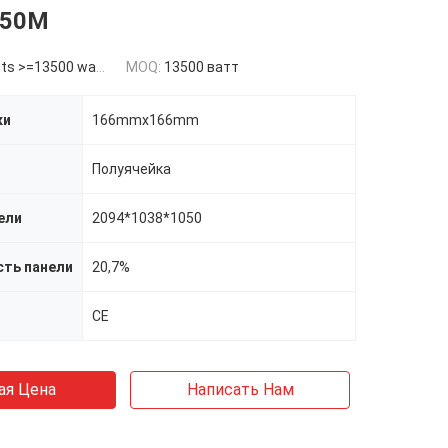
450M
s >=13500 watts
MOQ:
13500 ватт
ки
166mmx166mm
Полуячейка
ели
2094*1038*1050
ть панели
20,7%
CE
ая Цена
Написать Нам