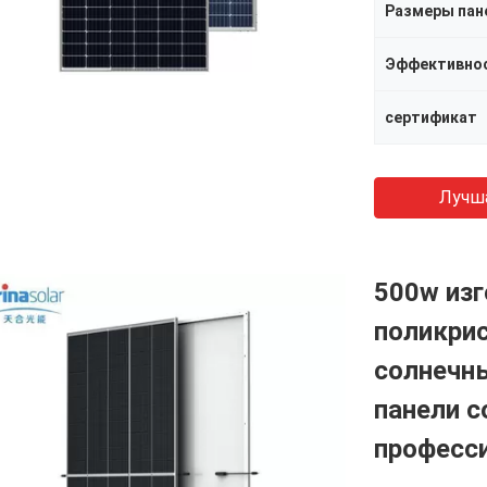
Размеры пан
Эффективнос
сертификат
Лучш
500w изг
поликрис
солнечны
панели с
професс