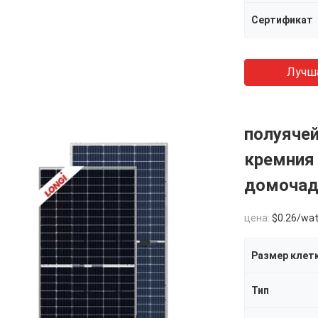
Сертификат
Лучш
полуячей
кремния 
домочадц
цена:
$0.26/watts
Размер клет
Тип