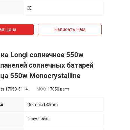
CE
ая Цена
Написать Нам
ка Longi солнечное 550w
панелей солнечных батарей
а 550w Monocrystalline
 17050-51149 watts
MOQ:
17050 ватт
ки
182mmx182mm
Полуячейка