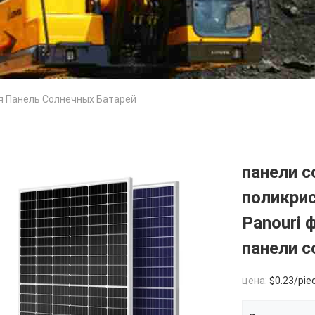
я Панель Солнечных Батарей
панели с
поликри
Panouri
панели с
цена:
$0.23/pie