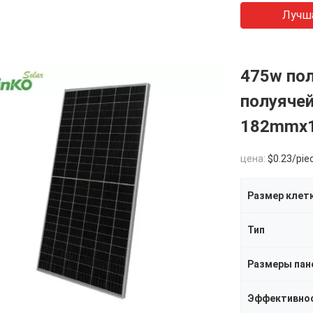
Лучш
475w по
полуячей
182mmx1
цена:
$0.23/pie
Размер клет
Тип
Размеры пан
Эффективнос