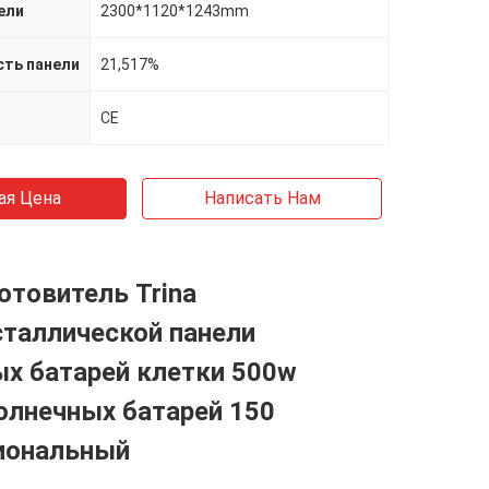
ели
2300*1120*1243mm
ть панели
21,517%
CE
ая Цена
Написать Нам
отовитель Trina
таллической панели
х батарей клетки 500w
олнечных батарей 150
иональный