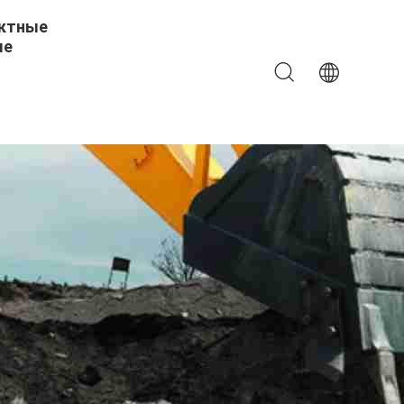
ктные
ые