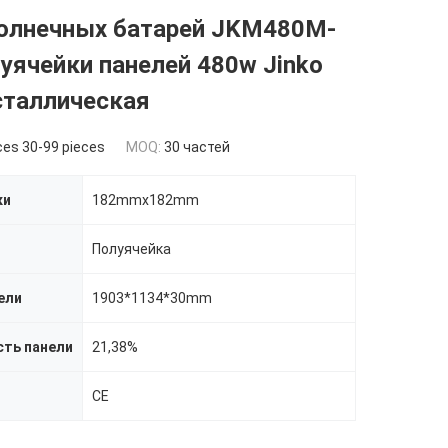
солнечных батарей JKM480M-
уячейки панелей 480w Jinko
сталлическая
ces 30-99 pieces
MOQ:
30 частей
ки
182mmx182mm
Полуячейка
ели
1903*1134*30mm
ть панели
21,38%
CE