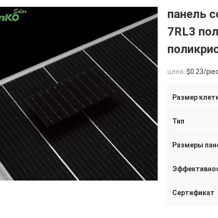
панель 
7RL3 пол
поликри
цена:
$0.23/pie
Размер клет
Тип
Размеры пан
Эффективнос
Сертификат