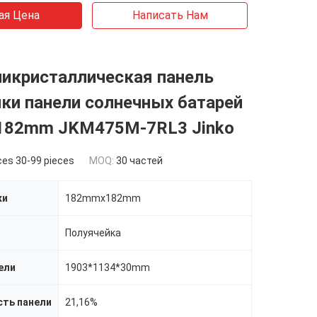
ая Цена
Написать Нам
ликристаллическая панель
ки панели солнечных батарей
82mm JKM475M-7RL3 Jinko
ces 30-99 pieces
MOQ:
30 частей
ки
182mmx182mm
Полуячейка
ели
1903*1134*30mm
ть панели
21,16%