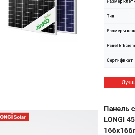
Размер клет
Тип
Размеры пан
Panel Efficien
Сертификат
Лучш
Панель с
LONGI 45
166x166m