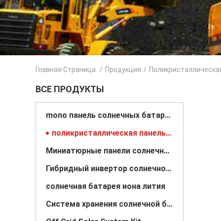
Главная Страница
/
Продукция
/
Поликристаллическа
ВСЕ ПРОДУКТЫ
mono панель солнечных батарей
поликристаллическая панель солнечных батарей
Миниатюрные панели солнечных батарей
Гибридный инвертор солнечной энергии
солнечная батарея иона лития
Система хранения солнечной батареи