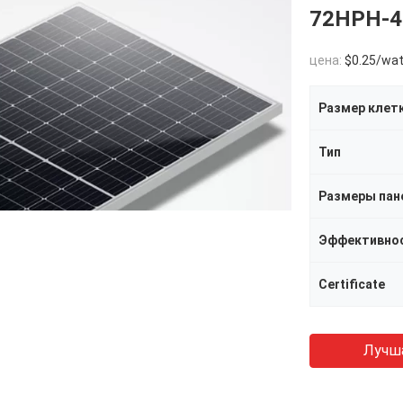
72HPH-
цена:
$0.25/watt
Размер клет
Тип
Размеры пан
Эффективнос
Certificate
Лучш