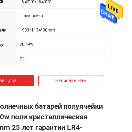
ки
182mmx182mm
Полуячейка
ели
1903*1134*30mm
cy
20.49%
CE
ая Цена
Написать Нам
олнечных батарей полуячейки
0w поли кристаллическая
m 25 лет гарантии LR4-