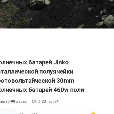
олнечных батарей Jinko
сталлической полуячейки
 фотовольтайческой 30mm
олнечных батарей 460w поли
ces 30-99 pieces
MOQ:
30 частей