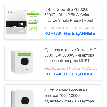
Hybrid Growatt SPH 3000-
8
6000TL BL-UP 5KW Solar
Off Grid Solar
Inverter Single Phase Hybrid
Inverter
$1,299.00/pieces 1-9 pieces MOQ:1 шт.
System Kit
КОНТАКТНЫЕ ДАННЫЕ
Одиночная фаза Growatt MIC
3000TL-X 3000W инвертора
солнечной энергии MPPT
4
гибридная на инверторе
$420.00/pieces 1-9 pieces MOQ:1 шт.
На наборе
Growatt 3kw решетки
КОНТАКТНЫЕ ДАННЫЕ
солнечной
48vdc 230vac Growatt на
системы решетки
телексе 7000-10000
одиночной фазы инвертора
решетки МИНИ