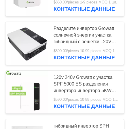
$860.00/pieces 1-9 pieces MOQ:1 шт.
КОНТАКТНЫЕ ДАННЫЕ
17
Оптимизатор
Разделите инвертор Growatt
солнечной энергии
солнечной энергии участка
гибридный с решетки 120V
240V SPF 3500 ES 3.5KW
$590.00/pieces 10-99 pieces MOQ:10 частей
КОНТАКТНЫЕ ДАННЫЕ
6
120v 240v Growatt с участка
Солнечная
SPF 5000 ES разделения
инвертора инвертора 5KW
резервная коробка
решетки солнечного
$590.00/pieces 10-99 pieces MOQ:10 частей
КОНТАКТНЫЕ ДАННЫЕ
гибридный инвертор SPH