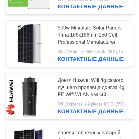
ФАБРИКА
высоковольтный
КОНТАКТНЫЕ ДАННЫЕ
КОНТРОЛЬ
10
500w Miniature Solar Panels
КАЧЕСТВА
Trina 166x166mm 150 Cell
Миниатюрные
Professional Manufacturer
ОТПРАВИТЬ
панели солнечных
$0.24/watts >=15500 watts MOQ:15500 ватт
КОНТАКТНЫЕ ДАННЫЕ
ЗАПРОС
батарей
КАРТА
Донгл Huawei Wifi 4g самого
лучшего продавца донгла 4g
САЙТА
124
FE Wifi WLAN умный
трехфазный
Гибридный
$80.00/pieces 1-9 pieces MOQ:15500 ватт
PRIVACY
КОНТАКТНЫЕ ДАННЫЕ
инвертор
POLICY
солнечной энергии
панели солнечных батарей