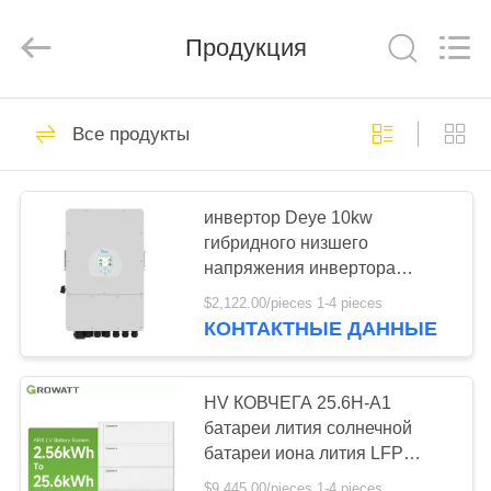
FUZHOU
THINMAX
SOLAR
Продукция
CO.,
LTD.
All
Rights
Reserved.
ГЛАВНАЯ
51
Все продукты
СТРАНИЦА
mono панель
солнечных батарей
ПРОДУКЦИЯ
инвертор Deye 10kw
гибридного низшего
напряжения инвертора
РОЛИКИ
SUN10KSG04LP3EU48v
$2,122.00/pieces 1-4 pieces
солнечной энергии 10kw
КОНТАКТНЫЕ ДАННЫЕ
трехфазный гибридный
13
О
поликристаллическая
КОМПАНИИ
HV КОВЧЕГА 25.6H-A1
батареи лития солнечной
панель солнечных
батареи иона лития LFP
НАША
батарей
КОВЧЕГА 48v 25.6kwh Growatt
$9,445.00/pieces 1-4 pieces