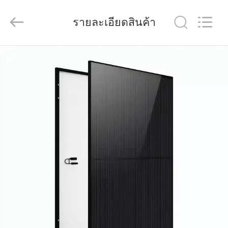
-
2026
FUZHOU
รายละเอียดสินค้า
THINMAX
SOLAR
CO.,
LTD.
All
บ้าน
Rights
Reserved.
ผลิตภัณฑ์
วิดีโอ
เกี่ยว
กับ
เรา