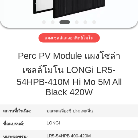
ทัวร์
โรงงาน
แผงเซลล์แสงอาทิตย์โมโน
Perc PV Module แผงโซล่า
ควบคุม
เซลล์โมโน LONGi LR5-
คุณภาพ
54HPB-410M Hi Mo 5M All
Black 420W
ขอ
อ้าง
สถานที่กำเนิด:
มณฑลเจียงซี ประเทศจีน
LONGI
ชื่อแบรนด์:
แผนผัง
LR5-54HPB 400-420M
หมายเลขรุ่น: